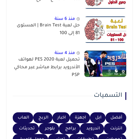
منذ 6 سنة
حل لعبة Brain Test | المستوى
81 إلى 100
منذ 4 سنة
تحميل لعبة PES 2020 لهواتف
الأندرويد برابط مباشر عبر محاكي
PSP
التسميات
أفضل
ابل
اجهزة
اخبار
الربح
العاب
انترنت
اندرويد
برامج
بلوجر
تحديثات