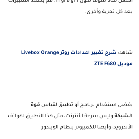
أفضل قناه سوف تكون 1 أو 6 أو 11. قم بحفظ التغييرات
بعد كل تجربة وأخرى.
شاهد:
شرح تغيير اعدادات روتر Livebox Orange
موديل ZTE F680
يفضل استخدام برنامج أو تطبيق لقياس
قوة
الشبكة
وليس سرعة الأنترنت، مثل هذا التطبيق لهواتف
الأندرويد، وأيضا للكمبيوتر بنظام الويندوز: