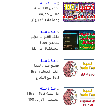
منذ 6 سنة
تحميل 100 لعبة
فلاش خفيفة
وممتعة للكمبيوتر
برابط مباشر
منذ 3 سنة
ملف القنوات مرتب
لجميع أجهزة
الإستقبال من لكل
الشركات
والمعالجات
منذ 3 سنة
جميع حلول لعبة
اختبار الدماغ Brain
Test مع الشرح
منذ 6 سنة
حل لعبة Brain Test |
المستوى 81 إلى 100