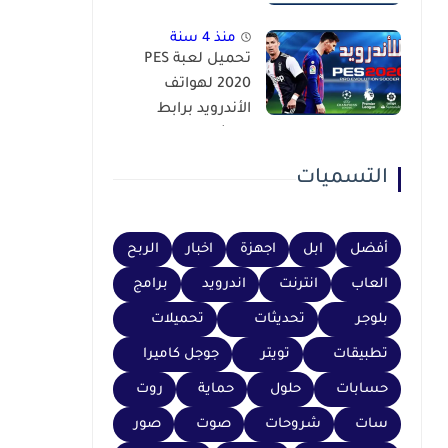
منذ 4 سنة
تحميل لعبة PES
2020 لهواتف
الأندرويد برابط
مباشر عبر محاكي
PSP
التسميات
أفضل
ابل
اجهزة
اخبار
الربح
العاب
انترنت
اندرويد
برامج
بلوجر
تحديثات
تحميلات
تطبيقات
تويتر
جوجل كاميرا
حسابات
حلول
حماية
روت
سات
شروحات
صوت
صور