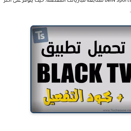
المجانية والمشفرة وقنوات رياضية عديد كقنوات beIN Sports لمتابعة مبارياتك المفضلة. حيث يتوفر على أكثر