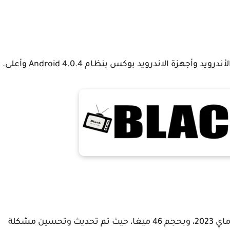
زة الاندرويد بوكس بنظام Android 4.0.4 وأعلى.
هذا هو أحدث إصدار من تطبيق BLACKTV بتاريخ 8 ماي 2023، وبحجم 46 ميغا، حيث تم تحديث وتحسين مشكلة