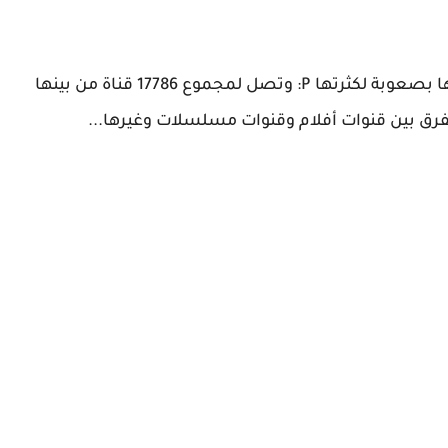
تصل قنوات التطبيق لأكثر من 17700 قناة بعد عدها بصعوبة لكثرتها P: وتصل لمجموع 17786 قناة من بينها