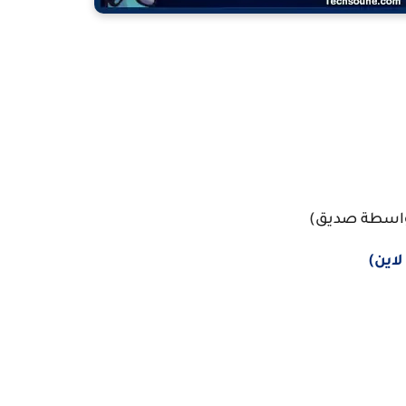
بواسطة صديق)
اين)