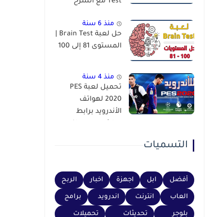
Test مع الشرح
منذ 6 سنة
حل لعبة Brain Test |
المستوى 81 إلى 100
منذ 4 سنة
تحميل لعبة PES
2020 لهواتف
الأندرويد برابط
مباشر عبر محاكي
PSP
التسميات
أفضل
ابل
اجهزة
اخبار
الربح
العاب
انترنت
اندرويد
برامج
بلوجر
تحديثات
تحميلات