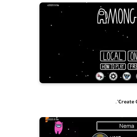
".
Create