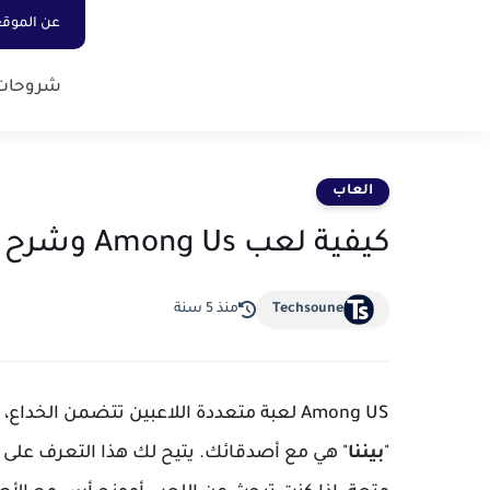
عن الموق
شروحات
العاب
كيفية لعب Among Us وشرح كل إعدادات اللعبة
Techsoune
منذ 5 سنة
Among US لعبة متعددة اللاعبين تتضمن ا
"
بيننا
" هي مع أصدقائك. يتيح لك هذا التعرف على 