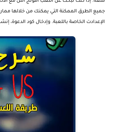
متعة. إذا كنت تبحث عن اللعب أمونج أس مع الأص
الإعدادت الخاصة باللعبة. وإدخال كود الدعوة، إنشا