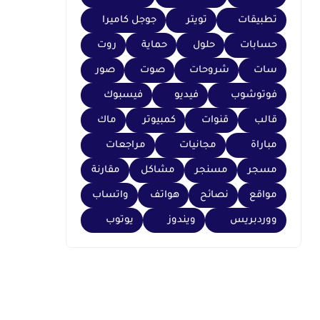
تطبيقات
تويتر
جوجل كاميرا
حسابات
حلول
حماية
روت
سات
شروحات
صوت
صور
فوتوشوب
فيديو
فيسبوك
قالب
قنوات
كمبيوتر
ماك
مباراة
مجانيات
مراجعات
مسجر
مسنجر
مشاكل
مقارنة
مواقع
نصائح
هواتف
واتساب
ووردبريس
ويندوز
يوتوب