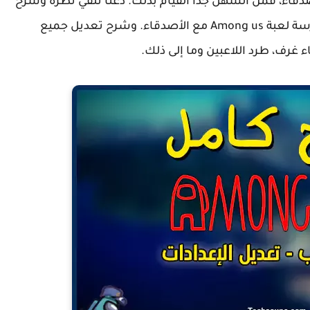
دقاء، فمن السهل جدا القيام بذلك. دعنا نلقي نظرة وشرح
جميع الطرق الممكنة التي يمكنك من خلالها ممارسة لعبة Among us مع الأصدقاء. وشرح تعديل جميع
ء غرف، طرد اللاعبين وما إلى ذلك.