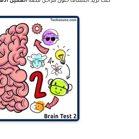
كنت تريد اكتشاف حلول مراحل قصة
العميل أده