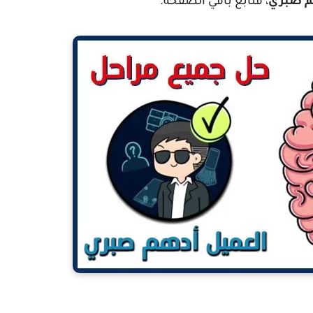
م صبري
، فتابع باقي الصفحة.