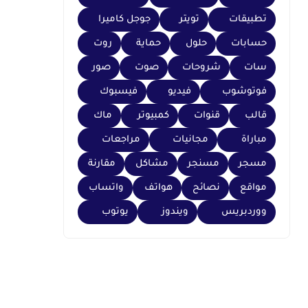
تطبيقات
تويتر
جوجل كاميرا
حسابات
حلول
حماية
روت
سات
شروحات
صوت
صور
فوتوشوب
فيديو
فيسبوك
قالب
قنوات
كمبيوتر
ماك
مباراة
مجانيات
مراجعات
مسجر
مسنجر
مشاكل
مقارنة
مواقع
نصائح
هواتف
واتساب
ووردبريس
ويندوز
يوتوب