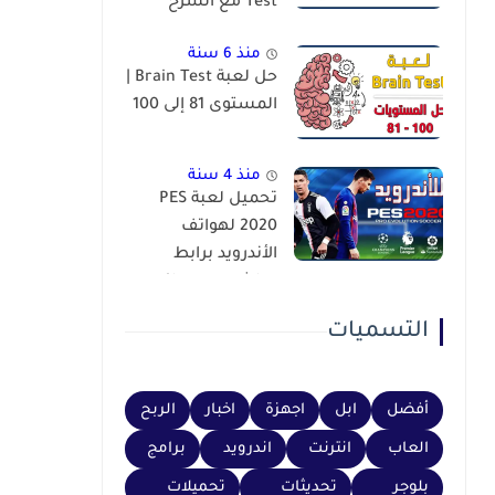
Test مع الشرح
منذ 6 سنة
حل لعبة Brain Test |
المستوى 81 إلى 100
منذ 4 سنة
تحميل لعبة PES
2020 لهواتف
الأندرويد برابط
مباشر عبر محاكي
PSP
التسميات
أفضل
ابل
اجهزة
اخبار
الربح
العاب
انترنت
اندرويد
برامج
بلوجر
تحديثات
تحميلات