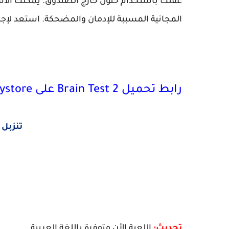
عقلك باستخدام حلول خارج الصندوق. يمكنك الاس
المجانية المسببة للإدمان والمضحكة. استعد لإجراء 
رابط تحميل Brain Test 2 على Playstore
تنزبل لعبة 2
تحديث:
اللعبة الأن متوفرة باللغة العربية.