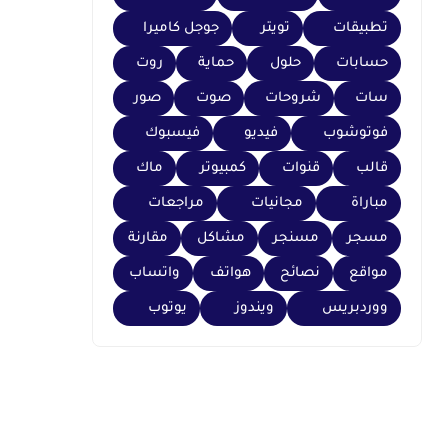
تطبيقات
تويتر
جوجل كاميرا
حسابات
حلول
حماية
روت
سات
شروحات
صوت
صور
فوتوشوب
فيديو
فيسبوك
قالب
قنوات
كمبيوتر
ماك
مباراة
مجانيات
مراجعات
مسجر
مسنجر
مشاكل
مقارنة
مواقع
نصائح
هواتف
واتساب
ووردبريس
ويندوز
يوتوب