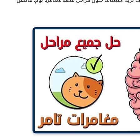
ت تريد اكتشاف حلول مراحل قصة مغامرة توم، فانتقل