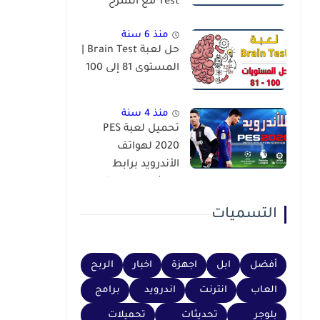
Test مع الشرح
منذ 6 سنة
حل لعبة Brain Test |
المستوى 81 إلى 100
منذ 4 سنة
تحميل لعبة PES
2020 لهواتف
الأندرويد برابط
مباشر عبر محاكي
PSP
التسميات
أفضل
ابل
اجهزة
اخبار
الربح
العاب
انترنت
اندرويد
برامج
بلوجر
تحديثات
تحميلات