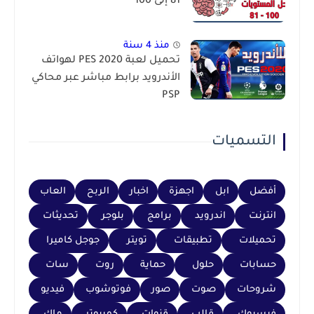
81 إلى 100
منذ 4 سنة
تحميل لعبة PES 2020 لهواتف
الأندرويد برابط مباشر عبر محاكي
PSP
التسميات
أفضل
ابل
اجهزة
اخبار
الربح
العاب
انترنت
اندرويد
برامج
بلوجر
تحديثات
تحميلات
تطبيقات
تويتر
جوجل كاميرا
حسابات
حلول
حماية
روت
سات
شروحات
صوت
صور
فوتوشوب
فيديو