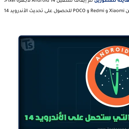
اينة للمطورين
تم إيقاف تشغيل Android 14 لأجهزة Pixel،
لذلك نشارك قائمة غير رسمية للأجهزة المؤهلة من Xiaomi و Redmi و POCO للحصول على تحديث الأندرويد 14