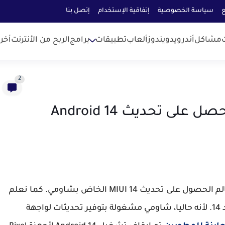
ع
سياسة الخصوصية
إتفاقية الإستخدام
إتصل بنا
مشاكل
أندرويد
ويندوز
ألعاب
تطبيقات
برامج
الربح من الأنترنت
أخر
2
ينتظر الكثير من المستخدمين من جميع أنحاء العالم الحصول على تحديث MIUI 14 الخاض بشاومي. كما نعلم
جميعا أن Google بدأت بالفعل العمل على اندرويد 14. لأنه حاليا، شاومي مشغولة بتوفير تحديثات لواجهة