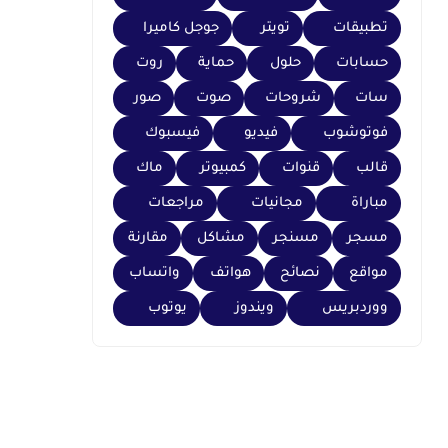
تطبيقات
تويتر
جوجل كاميرا
حسابات
حلول
حماية
روت
سات
شروحات
صوت
صور
فوتوشوب
فيديو
فيسبوك
قالب
قنوات
كمبيوتر
ماك
مباراة
مجانيات
مراجعات
مسجر
مسنجر
مشاكل
مقارنة
مواقع
نصائح
هواتف
واتساب
ووردبريس
ويندوز
يوتوب