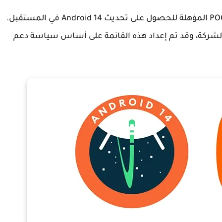
الآن، دعنا نتعرف على أجهزة Xiaomi و Redmi و POCO المؤهلة للحصول على تحديث Android 14 في المستقبل.
 الشركة، وقد تم إعداد هذه القائمة على أساس سياسة دعم