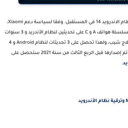
ستجلب Xiaomi المزيد من الميزات المذهلة مع نظام الاندرويد 14 في المستقبل. وفقا لسياسة دعم Xiaomi،
تحصل الهواتف الذكية Redmi و POCO باستثناء السلسلة هواتف A و C على تحديثين لنظام الأندريد و 3 سنوات
من التحديثات الأمنية. تنتج شاومي عادة أجهزة الفلاج شيب، ولهذا تحصل على 3 تحديثات لنظام Android و 4
سنوات من التحديثات الأمنية. هواتف شاومي التي تم إصدارها قبل الربع الثالث من سنة 2021 ستحصل على
يد
.