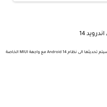
رويد 14
هذه هي جوالات شاومي ذات العلامة xiaomi التي سيتم تحديثها الى نظام Android 14 مع واجهة MIUI الخاصة