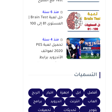
Test مع الشرح
منذ 6 سنة
حل لعبة Brain Test |
المستوى 81 إلى 100
منذ 4 سنة
تحميل لعبة PES
2020 لهواتف
الأندرويد برابط
مباشر عبر محاكي
PSP
التسميات
أفضل
ابل
اجهزة
اخبار
الربح
العاب
انترنت
اندرويد
برامج
بلوجر
تحديثات
تحميلات