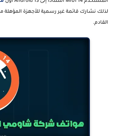
المستخدم MIUI 14 استنادا إلى Android 13 أول
مع
القادم.