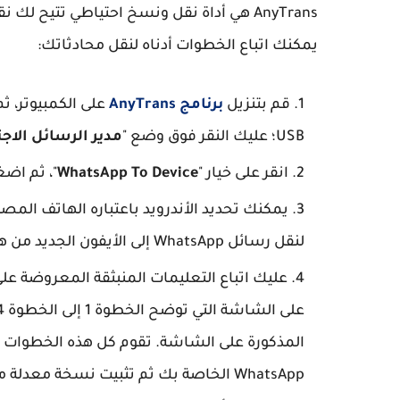
AnyTrans هي أداة نقل ونسخ احتياطي تتيح ل
يمكنك اتباع الخطوات أدناه لنقل محادثاتك:
قم بتنزيل
برنامج AnyTrans
على الكمبيوتر، ثم
USB؛ عليك النقر فوق وضع "
مدير الرسائل الاج
انقر على خيار "
WhatsApp To Device
"، ثم اضغط على خي
يمكنك تحديد الأندرويد باعتباره الهاتف المصد
لنقل رسائل WhatsApp إلى الأيفون الجديد من هاتف الأندرويد القديم.
عليك اتباع التعليمات المنبثقة المعروضة على أداة AnyTrans للمتابعة. ما عليك سوى ا
المذكورة على الشاشة. تقوم كل هذه الخطوات