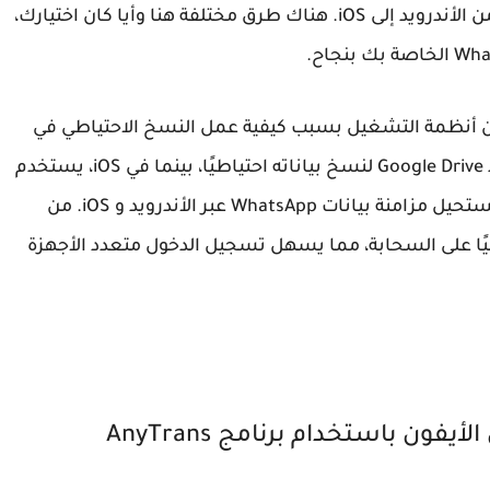
إليك كيفية نقل محادثات الواتس اب الخاصة بك من الأندرويد إلى iOS. هناك طرق مختلفة هنا وأيا كان اختيارك،
ردشة بين أنظمة التشغيل بسبب كيفية عمل النسخ الاحتياطي في
iOS و الأندرويد. يستخدم WhatsApp على الأندرويد Google Drive لنسخ بياناته احتياطيًا، بينما في iOS، يستخدم
iCloud لنسخ البيانات احتياطيًا. هذا يجعل من المستحيل مزامنة بيانات WhatsApp عبر الأندرويد و iOS. من
نسخ البيانات احتياطيًا على السحابة، مما يسهل تسجيل الدخول متعدد الأجهزة