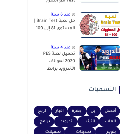
Test مع الشرح
منذ 6 سنة
حل لعبة Brain Test |
المستوى 81 إلى 100
منذ 4 سنة
تحميل لعبة PES
2020 لهواتف
الأندرويد برابط
مباشر عبر محاكي
PSP
التسميات
أفضل
ابل
اجهزة
اخبار
الربح
العاب
انترنت
اندرويد
برامج
بلوجر
تحديثات
تحميلات