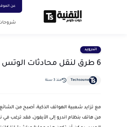
عن الموق
شروحات
اندرويد
6 طرق لنقل محادثات الوتس اب من اندرويد الى ايفون بسهولة
Techsoune
منذ 3 سنة
مع تزايد شعبية الهواتف الذكية، أصبح من الشائع 