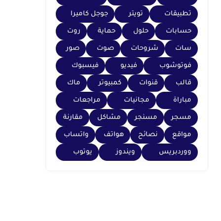
تطبيقات
تويتر
جوجل كاميرا
حسابات
حلول
حماية
روت
سات
شروحات
صوت
صور
فوتوشوب
فيديو
فيسبوك
قالب
قنوات
كمبيوتر
ماك
مباراة
مجانيات
مراجعات
مسجر
مسنجر
مشاكل
مقارنة
مواقع
نصائح
هواتف
واتساب
ووردبريس
ويندوز
يوتوب