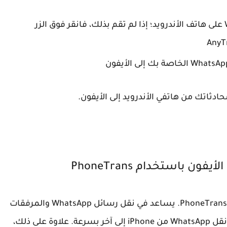
سيتعين عليك تسجيل الدخول إلى WhatsApp على هاتف الأندرويد؛ إذا لم تقم بذلك، فانقر فوق الزر
دثاتك من هاتفي الأندرويد إلى الأيفون.
هناك أيضا برنامج آخر يمكنك تجربته، وهو برنامج PhoneTrans. يساعد في نقل رسائل WhatsApp والمرفقات
الأخرى من الأندرويد إلى الأيفون. تدعم الأداة أيضًا نقل WhatsApp من iPhone إلى آخر بسرعة. علاوة على ذلك،