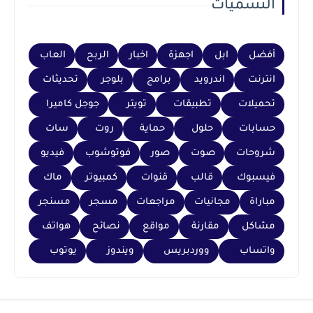
التسميات
أفضل
ابل
اجهزة
اخبار
الربح
العاب
انترنت
اندرويد
برامج
بلوجر
تحديثات
تحميلات
تطبيقات
تويتر
جوجل كاميرا
حسابات
حلول
حماية
روت
سات
شروحات
صوت
صور
فوتوشوب
فيديو
فيسبوك
قالب
قنوات
كمبيوتر
ماك
مباراة
مجانيات
مراجعات
مسجر
مسنجر
مشاكل
مقارنة
مواقع
نصائح
هواتف
واتساب
ووردبريس
ويندوز
يوتوب