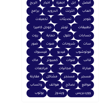
أفضل
ابل
اجهزة
اخبار
الربح
العاب
انترنت
اندرويد
برامج
بلوجر
تحديثات
تحميلات
تطبيقات
تويتر
جوجل كاميرا
حسابات
حلول
حماية
روت
سات
شروحات
صوت
صور
فوتوشوب
فيديو
فيسبوك
قالب
قنوات
كمبيوتر
ماك
مباراة
مجانيات
مراجعات
مسجر
مسنجر
مشاكل
مقارنة
مواقع
نصائح
هواتف
واتساب
ووردبريس
ويندوز
يوتوب