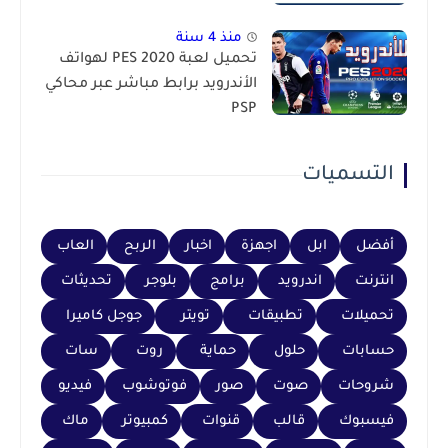
منذ 4 سنة
تحميل لعبة PES 2020 لهواتف
الأندرويد برابط مباشر عبر محاكي
PSP
التسميات
أفضل
ابل
اجهزة
اخبار
الربح
العاب
انترنت
اندرويد
برامج
بلوجر
تحديثات
تحميلات
تطبيقات
تويتر
جوجل كاميرا
حسابات
حلول
حماية
روت
سات
شروحات
صوت
صور
فوتوشوب
فيديو
فيسبوك
قالب
قنوات
كمبيوتر
ماك