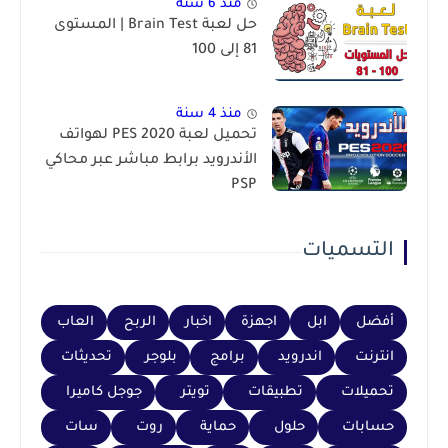
منذ 6 سنة
حل لعبة Brain Test | المستوى
81 إلى 100
منذ 4 سنة
تحميل لعبة PES 2020 لهواتف
الأندرويد برابط مباشر عبر محاكي
PSP
التسميات
أفضل
ابل
اجهزة
اخبار
الربح
العاب
انترنت
اندرويد
برامج
بلوجر
تحديثات
تحميلات
تطبيقات
تويتر
جوجل كاميرا
حسابات
حلول
حماية
روت
سات