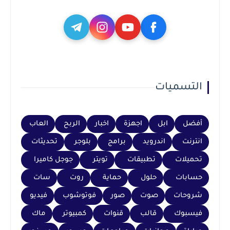
التسميات
أفضل
ابل
اجهزة
اخبار
الربح
العاب
انترنت
اندرويد
برامج
بلوجر
تحديثات
تحميلات
تطبيقات
تويتر
جوجل كاميرا
حسابات
حلول
حماية
روت
سات
شروحات
صوت
صور
فوتوشوب
فيديو
فيسبوك
قالب
قنوات
كمبيوتر
ماك