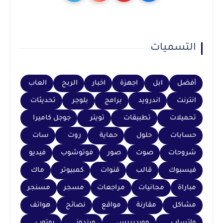
التسميات
أفضل
ابل
اجهزة
اخبار
الربح
العاب
انترنت
اندرويد
برامج
بلوجر
تحديثات
تحميلات
تطبيقات
تويتر
جوجل كاميرا
حسابات
حلول
حماية
روت
سات
شروحات
صوت
صور
فوتوشوب
فيديو
فيسبوك
قالب
قنوات
كمبيوتر
ماك
مباراة
مجانيات
مراجعات
مسجر
مسنجر
مشاكل
مقارنة
مواقع
نصائح
هواتف
واتساب
ووردبريس
ويندوز
يوتوب