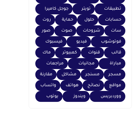
تطبيقات
تويتر
جوجل كاميرا
حسابات
حلول
حماية
روت
سات
شروحات
صوت
صور
فوتوشوب
فيديو
فيسبوك
قالب
قنوات
كمبيوتر
ماك
مباراة
مجانيات
مراجعات
مسجر
مسنجر
مشاكل
مقارنة
مواقع
نصائح
هواتف
واتساب
ووردبريس
ويندوز
يوتوب