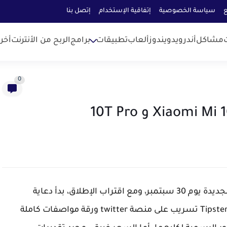
ع
سياسة الخصوصية
إتفاقية الإستخدام
إتصل بنا
مشاكل
أندرويد
ويندوز
ألعاب
تطبيقات
برامج
الربح من الأنترنت
أخر
0
من المقرر أن تطلق شاومي هواتف سلسلة 10T الجديدة يوم 30 سبتمبر، ومع اقتراب الإطلاق، بدأ دعاية
السلسلة تكتمل. بالأمس، قدم Tipster Sudhanshu1414 تسريب على منصة twitter ورقة مواصفات كاملة