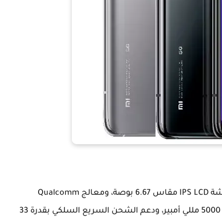
تأتي هواتف سلسلة Xiaomi Mi 10T جميعها بشاشة IPS LCD مقاس 6.67 بوصة، ومعالج Qualcomm
Snapdragon 865 مع LPDDR5 + UFS 3.1، وبطارية 5000 مللي أمبير، ودعم الشحن السريع السلكي بقدرة 33