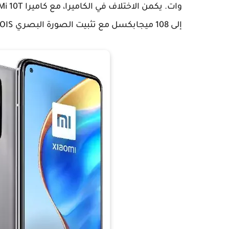
إلى 108 ميجابكسل مع تثبيت الصورة البصري OIS لزيادة تحسين قدرات الكاميرا.