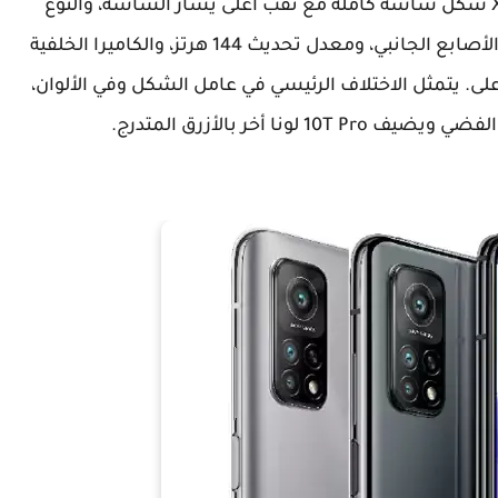
كما ترون، تستخدم كل من سلسلة Xiaomi Mi 10T شكل شاشة كاملة مع ثقب أعلى يسار الشاشة، والنوع
عبارة عن شاشة LCD، مع زر التعرف على بصمات الأصابع الجانبي، ومعدل تحديث 144 هرتز، والكاميرا الخلفية
أعلى. يتمثل الاختلاف الرئيسي في عامل الشكل وفي الألوان،