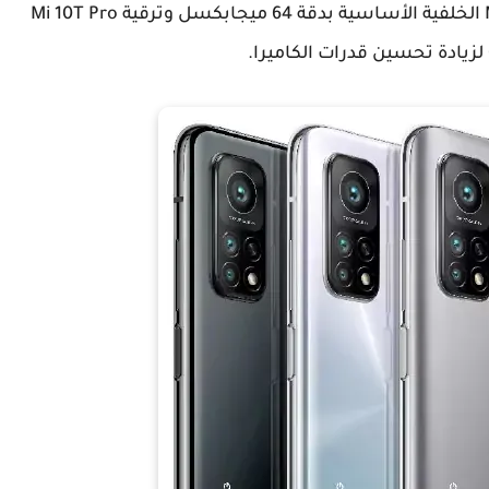
وات. يكمن الاختلاف في الكاميرا، مع كاميرا Mi 10T الخلفية الأساسية بدقة 64 ميجابكسل وترقية Mi 10T Pro