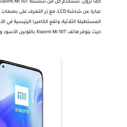
المستطيلة الثلاثية، وتقع الكاميرا الرئيسية في ال
حيث يتوفر هاتف Xiaomi Mi 10T باللونين الأسود والفضي ويضيف 10T Pro لونا أخر بالأزرق المتدرج.