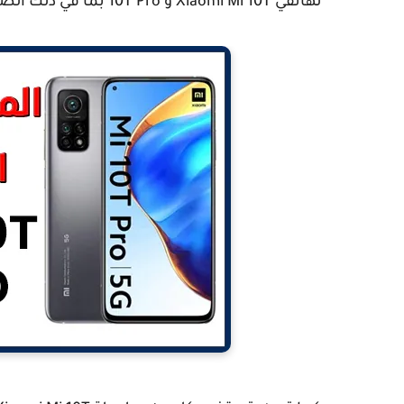
لهاتفي Xiaomi Mi 10T و 10T Pro بما في ذلك الصور الرسمية لكليهما. أما السعر فيبقى مجرد تقديرات.