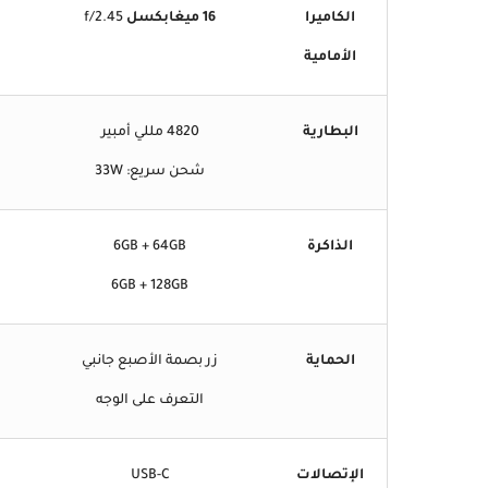
الكاميرا
16 ميغابكسل
f/2.45
الأمامية
البطارية
4820 مللي أمبير
شحن سريع: 33W
الذاكرة
6GB + 64GB
6GB + 128GB
الحماية
زر بصمة الأصبع جانبي
التعرف على الوجه
الإتصالات
USB-C