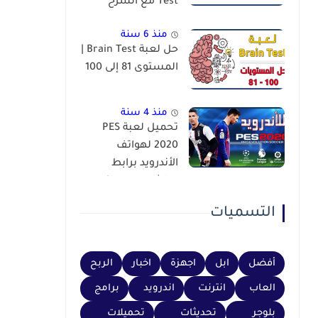
Test مع الشرح
منذ 6 سنة
حل لعبة Brain Test |
المستوى 81 إلى 100
منذ 4 سنة
تحميل لعبة PES
2020 لهواتف
الأندرويد برابط
مباشر عبر محاكي
PSP
التسميات
أفضل
ابل
اجهزة
اخبار
الربح
العاب
انترنت
اندرويد
برامج
بلوجر
تحديثات
تحميلات