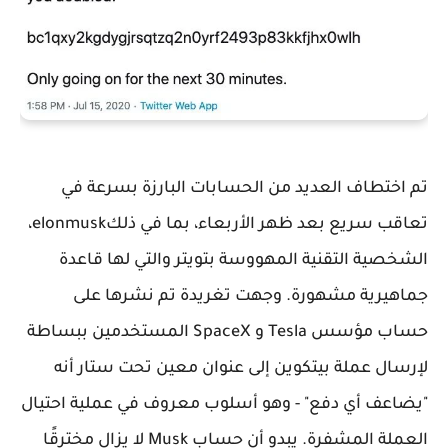
تم اختطاف العديد من الحسابات البارزة بسرعة في
تعاقب سريع بعد ظهر الأربعاء، بما في ذلكelonmusk،
الشخصية التقنية المهووسة بتويتر والتي لها قاعدة
جماهيرية مشهورة. وجهت تغريدة تم نشرها على
حساب مؤسس Tesla و SpaceX المستخدمين ببساطة
لإرسال عملة بيتكوين إلى عنوان معين تحت ستار أنه
"يضاعف أي دفع" - وهو أسلوب معروف في عملية احتيال
العملة المشفرة. يبدو أن حساب Musk لا يزال مخترقًا