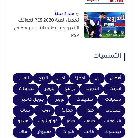
منذ 4 سنة
تحميل لعبة PES 2020 لهواتف
الأندرويد برابط مباشر عبر محاكي
PSP
التسميات
أفضل
ابل
اجهزة
اخبار
الربح
العاب
انترنت
اندرويد
برامج
بلوجر
تحديثات
تحميلات
تطبيقات
تويتر
جوجل كاميرا
حسابات
حلول
حماية
روت
سات
شروحات
صوت
صور
فوتوشوب
فيديو
فيسبوك
قالب
قنوات
كمبيوتر
ماك