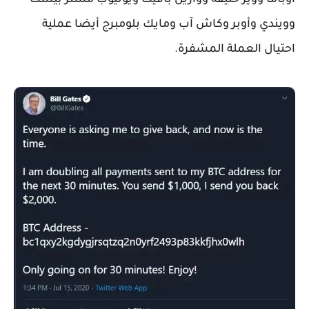
أوباما وويز خليفة ووارين بافيت ويوتيوب مستر بيست
وويندي وأوبر وكاش آب ومايك بلومبرج أيضا عملية
احتيال العملة المشفرة.