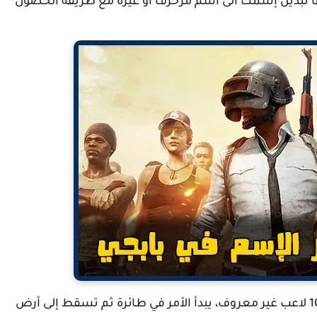
بها تبديل إسمك الى اسم مزخرف أو غيره مع طريقة الحصول
لعبة Pubg Mobile هي لعبة تنافس بين إجمالي 100 لاعب غير معروف، يبدأ الأمر في طائرة ثم تسقط إلى أرض