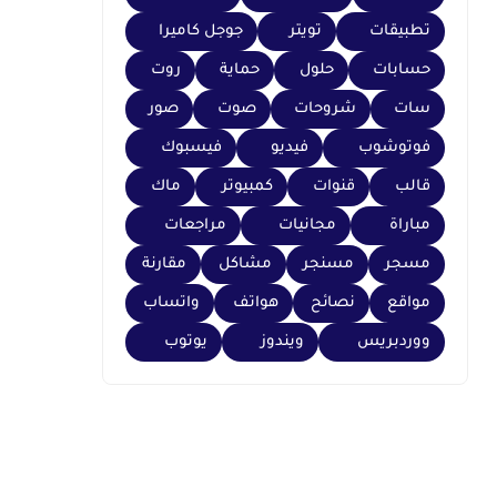
تطبيقات
تويتر
جوجل كاميرا
حسابات
حلول
حماية
روت
سات
شروحات
صوت
صور
فوتوشوب
فيديو
فيسبوك
قالب
قنوات
كمبيوتر
ماك
مباراة
مجانيات
مراجعات
مسجر
مسنجر
مشاكل
مقارنة
مواقع
نصائح
هواتف
واتساب
ووردبريس
ويندوز
يوتوب