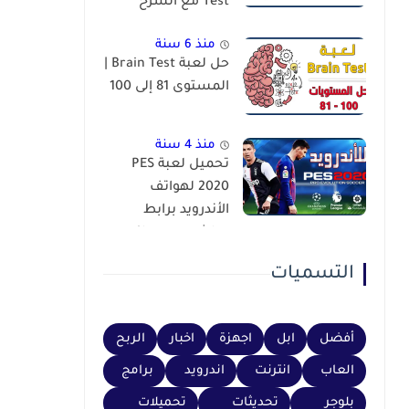
Test مع الشرح
منذ 6 سنة
حل لعبة Brain Test |
المستوى 81 إلى 100
منذ 4 سنة
تحميل لعبة PES
2020 لهواتف
الأندرويد برابط
مباشر عبر محاكي
PSP
التسميات
أفضل
ابل
اجهزة
اخبار
الربح
العاب
انترنت
اندرويد
برامج
بلوجر
تحديثات
تحميلات