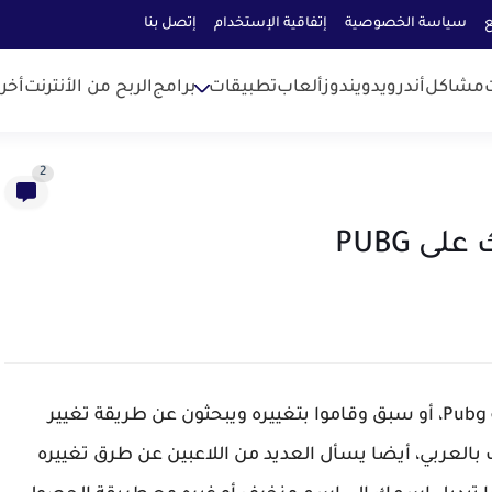
ع
سياسة الخصوصية
إتفاقية الإستخدام
إتصل بنا
مشاكل
أندرويد
ويندوز
ألعاب
تطبيقات
برامج
الربح من الأنترنت
أخر
2
 PUBG
يتساءل الكثيرون عن طريقة تغيير الإسم في لعبة Pubg، أو سبق وقاموا بتغييره ويبحثون عن طريقة تغيير
بجي اكثر من مرة ,ايضا أكثر من 7 حروف بالعربي، أيضا يسأل العديد من اللاعبين عن طرق تغييره