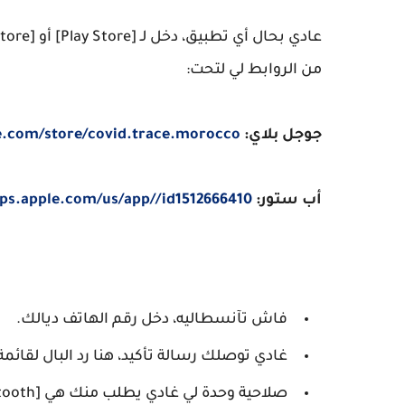
من الروابط لي لتحت:
جوجل بلاي:
le.com/store/covid.trace.morocco
أب ستور:
pps.apple.com/us/app//id1512666410
فاش تآنسطاليه، دخل رقم الهاتف ديالك.
غادي توصلك رسالة تأكيد، هنا رد البال لقا
صلاحية وحدة لي غادي يطلب منك هي [Bluetooth] لأنه هي باش يخدم التطبيق في آلية العمل ديالو.