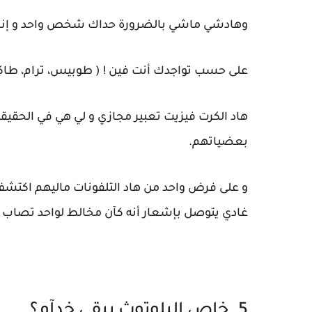
وهادشي ماشي بالضرورة حداك شخص واحد و إنما ي
على حسب تواجدك أنت فين ! ( طوبيس، ترام، طاكس
هاد الكرت فيزيت تعبير مجازي و لي هي في الحقيق
بعضياتهم.
غادي يتوصل بإشعار أنه كآن مخالط لواحد تصاب بكو
5. خاص البلوتوث يبقى خدآم؟