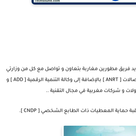
البرمجة ديالو على يد فريق مطورين مغاربة بتعاون و تواصل مع كل من وزارتي
الصحة و الداخلية و كذا الوكالة الوطنية لتقنين الإتصالات [ ANRT ] بالإضافة إلى وكالة التنمية الرقمية [ ADD ] و
ات و شركات مغربية في مجال التقنية ..
 حماية المعطيات ذات الطابع الشخصي [ CNDP ].