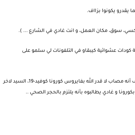
قدرو يكونوا بزااف.
ي، سوق، مكان العمل، و انت غادي في الشارع ... ).
ة كودات عشوائية كيبقاو في التلفونات لي سلمو على
و على فرض واحد من هاد التلفونات ماليهم اكتشف أنه مصاب لا قدر الله بفايروس كورونا كوفيد-19، السيد لاخر
رونا و غادي يطالبوه بأنه يلتزم بالحجر الصحي ..