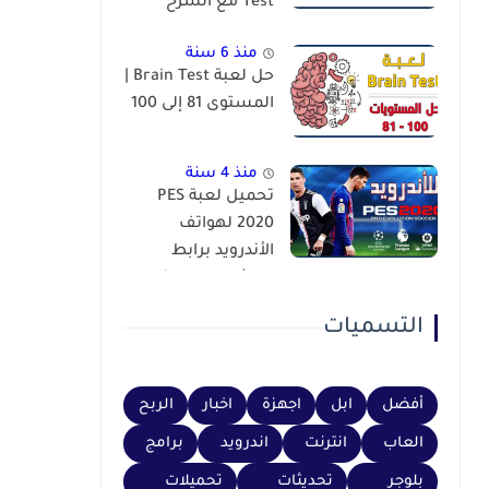
Test مع الشرح
منذ 6 سنة
حل لعبة Brain Test |
المستوى 81 إلى 100
منذ 4 سنة
تحميل لعبة PES
2020 لهواتف
الأندرويد برابط
مباشر عبر محاكي
PSP
التسميات
أفضل
ابل
اجهزة
اخبار
الربح
العاب
انترنت
اندرويد
برامج
بلوجر
تحديثات
تحميلات