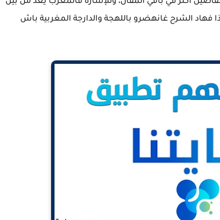
لتفاصيل أكثر في باقي المقال، وللإشارة فالمغرب يعد من بين
لهذا فهاد الشرح غانهضرو باللهجة والدارجة المغربية باش