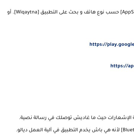
عادي بحال أي تطبيق، دخل لـ [Play Store] أو [AppStore] حسب نوع هاتف و بحث على التطبيق [Wiqaytna]. أو
https://play.goog
https://a
ئمة الإشعارات حيث ما غاديش توصلك في رسالة نصية.