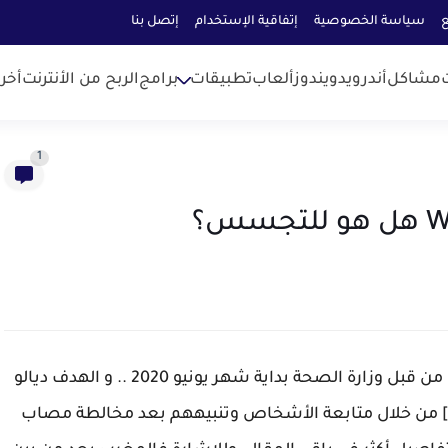
ع
سياسة الخصوصية
إتفاقية الإستخدام
إتصل بنا
مشاكل
أندرويد
ويندوز
ألعاب
تطبيقات
برامج
الربح من الأنترنت
أخر
1
وقايتنا Wiqaytna هو واحد التطبيق تم إطلاق ديالو من قبل وزارة الصحة بداية شهر يونيو 2020 .. و الهدف ديالو
و العمل على الحد من انتشار الجائحة [ Covid-19 ] من خلال متابعة الأشخاص وتنبيههم بعد مخالطة مصاب