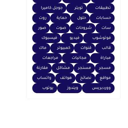
تطبيقات
تويتر
جوجل كاميرا
حسابات
حلول
حماية
روت
سات
شروحات
صوت
صور
فوتوشوب
فيديو
فيسبوك
قالب
قنوات
كمبيوتر
ماك
مباراة
مجانيات
مراجعات
مسجر
مسنجر
مشاكل
مقارنة
مواقع
نصائح
هواتف
واتساب
ووردبريس
ويندوز
يوتوب