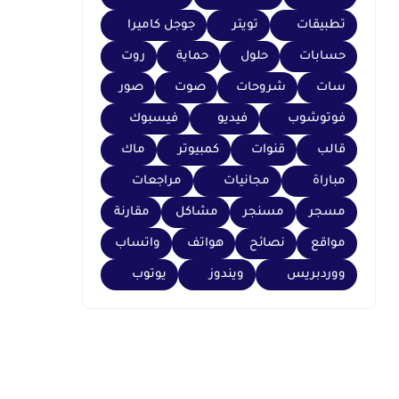
تطبيقات
تويتر
جوجل كاميرا
حسابات
حلول
حماية
روت
سات
شروحات
صوت
صور
فوتوشوب
فيديو
فيسبوك
قالب
قنوات
كمبيوتر
ماك
مباراة
مجانيات
مراجعات
مسجر
مسنجر
مشاكل
مقارنة
مواقع
نصائح
هواتف
واتساب
ووردبريس
ويندوز
يوتوب