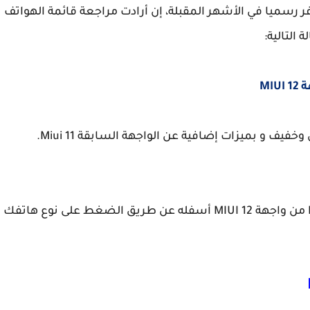
سميا في الأشهر المقبلة، إن أرادت مراجعة قائمة الهواتف
تتميز واجهة ميوي 12 الجديدة بتصميم أنيق، جميل وخفيف و بميزات إضافية عن الواجهة السابقة Miui 11.
أول شيء، ستقوم بتحميل النسخة التجريبية BETA من واجهة MIUI 12 أسفله عن طريق الضغط على نوع هاتفك