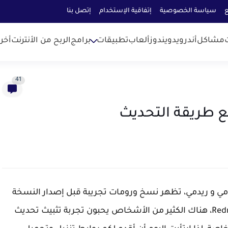
ع
سياسة الخصوصية
إتفاقية الإستخدام
إتصل بنا
مشاكل
أندرويد
ويندوز
ألعاب
تطبيقات
برامج
الربح من الأنترنت
أخر
41
الخاصة بهواتف شاومي و ريدمي، تظهر نسخ ورومات تجريبة قبل إصدار النسخة
المستقرة Stable وارسالها لهواتفها Xiaomi و Redmi، هناك الكثير من الأشخاص يحبون تجربة تثبيث تحديث