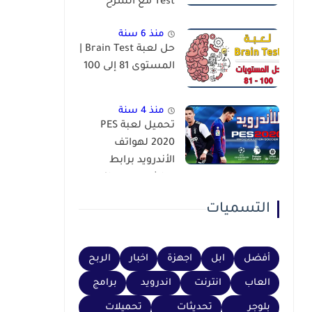
Test مع الشرح
منذ 6 سنة
حل لعبة Brain Test |
المستوى 81 إلى 100
منذ 4 سنة
تحميل لعبة PES
2020 لهواتف
الأندرويد برابط
مباشر عبر محاكي
PSP
التسميات
أفضل
ابل
اجهزة
اخبار
الربح
العاب
انترنت
اندرويد
برامج
بلوجر
تحديثات
تحميلات