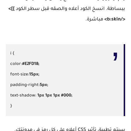
ببساطة. انسخ الكود أعلاه والصقه قبل سطر الكود
]]>
</b:skin>
مباشرة.
i {
color:
#E2FD18;
font-size:
15px;
padding-right:
5px;
text-shadow:
1px 1px 1px #000;
}
سيتم تطبيق تأثير CSS أعلاه على كل رمز في مدونتك.