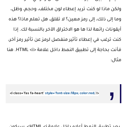
ولكن ماذا لو كنت تريد إعطاء لون مختلف، وحجم، وظل،
وما إلى ذلك، إلى رمز معين؟ لا تقلق، هل تعلم ماذا؟ هذه
أيقونات رائعة لذا ها هو الاختراق الآخر بالنسبة لك. إذا
كنت ترغب في إعطاء تأثير منفصل لرمز عن تأثير رمز آخر،
فأنت بحاجة إلى تطبيق النمط داخل علامة <HTML <i. هنا
مثال:
<i class='fas fa-heart'
style='font-size:18px; color:red
;
'
/>
بعد تطبيق النمط أعلاه داخل علامة HTML <i>، سيكون