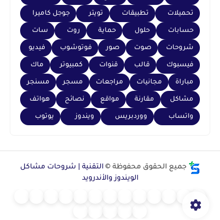
تحميلات
تطبيقات
تويتر
جوجل كاميرا
حسابات
حلول
حماية
روت
سات
شروحات
صوت
صور
فوتوشوب
فيديو
فيسبوك
قالب
قنوات
كمبيوتر
ماك
مباراة
مجانيات
مراجعات
مسجر
مسنجر
مشاكل
مقارنة
مواقع
نصائح
هواتف
واتساب
ووردبريس
ويندوز
يوتوب
جميع الحقوق محفوظة ©
التقنية | شروحات مشاكل
الويندوز والأندرويد