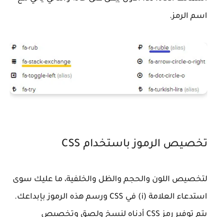
اسم الرمز.
تخصيص الرموز باستخدام CSS
لتخصيص اللون والحجم والظل والخلفية، ما عليك سوى
استدعاء العلامة (i) في CSS ورسم هذه الرموز بإبداعك.
يتم توفير رمز CSS أدناه لنسخ ولصق وتخصيص