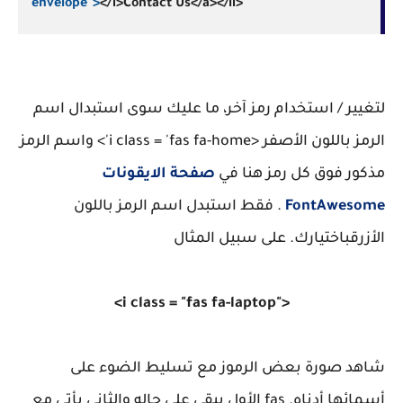
envelope">
</i>Contact Us</a></li>
لتغيير / استخدام رمز آخر، ما عليك سوى استبدال اسم
الرمز باللون الأصفر <i class = 'fas fa-home'> واسم الرمز
مذكور فوق كل رمز هنا في
صفحة الايقونات
FontAwesome
. فقط استبدل اسم الرمز باللون
الأزرقباختيارك. على سبيل المثال
<i class = "fas fa-laptop">
شاهد صورة بعض الرموز مع تسليط الضوء على
أسمائها أدناه. fas الأول يبقى على حاله والثاني يأتي مع