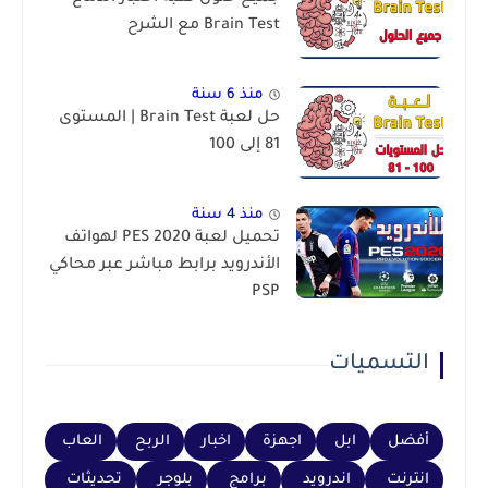
Brain Test مع الشرح
منذ 6 سنة
حل لعبة Brain Test | المستوى
81 إلى 100
منذ 4 سنة
تحميل لعبة PES 2020 لهواتف
الأندرويد برابط مباشر عبر محاكي
PSP
التسميات
أفضل
ابل
اجهزة
اخبار
الربح
العاب
انترنت
اندرويد
برامج
بلوجر
تحديثات