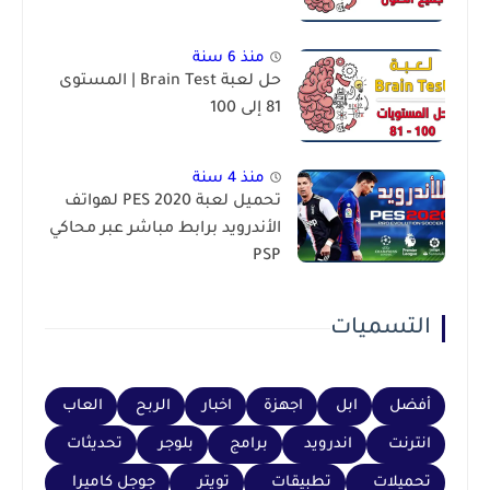
منذ 6 سنة
حل لعبة Brain Test | المستوى
81 إلى 100
منذ 4 سنة
تحميل لعبة PES 2020 لهواتف
الأندرويد برابط مباشر عبر محاكي
PSP
التسميات
أفضل
ابل
اجهزة
اخبار
الربح
العاب
انترنت
اندرويد
برامج
بلوجر
تحديثات
تحميلات
تطبيقات
تويتر
جوجل كاميرا