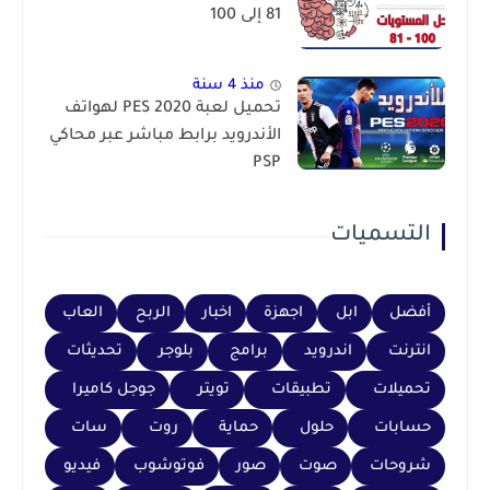
81 إلى 100
منذ 4 سنة
تحميل لعبة PES 2020 لهواتف
الأندرويد برابط مباشر عبر محاكي
PSP
التسميات
أفضل
ابل
اجهزة
اخبار
الربح
العاب
انترنت
اندرويد
برامج
بلوجر
تحديثات
تحميلات
تطبيقات
تويتر
جوجل كاميرا
حسابات
حلول
حماية
روت
سات
شروحات
صوت
صور
فوتوشوب
فيديو