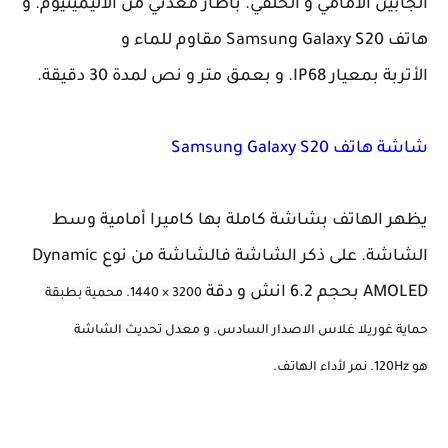
الجابين الأمامي و الخلفي. باطار معدني من الأليمينيوم. و
هاتف Samsung Galaxy S20 مقاوم للماء و
الأتربة بمعيار IP68. و بعمق متر و نص لمدة 30 دقيقة.
شاشة هاتف
Samsung Galaxy S20
يظهر الهاتف بشاشة كاملة بها كاميرا أمامية وسط
الشاشة. على ذكر الشاشة فالشاشة من نوع Dynamic
AMOLED بحجم 6.2 انش و دقة
3200 × 1440. محمية بطبقة
حماية غوريلا غلاس الاصدار السادس. و معدل تحديث الشاشة
هو
120Hz. نمر لأداء الهاتف.