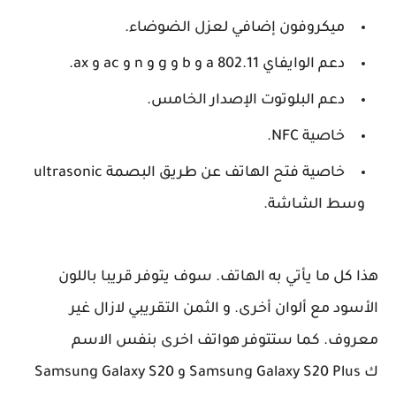
ميكروفون إضافي لعزل الضوضاء.
دعم الوايفاي 802.11
a و b و g و n و ac و ax.
دعم البلوتوت الإصدار الخامس.
خاصية NFC.
خاصية فتح الهاتف عن طريق البصمة ultrasonic
وسط الشاشة.
هذا كل ما يأتي به الهاتف. سوف يتوفر قريبا باللون
الأسود مع ألوان أخرى. و الثمن التقريبي لازال غير
معروف. كما ستتوفر هواتف اخرى بنفس الاسم
ك Samsung Galaxy S20 Plus و Samsung Galaxy S20