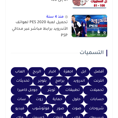
81 إلى 100
منذ 4 سنة
تحميل لعبة PES 2020 لهواتف
الأندرويد برابط مباشر عبر محاكي
PSP
التسميات
أفضل
ابل
اجهزة
اخبار
الربح
العاب
انترنت
اندرويد
برامج
بلوجر
تحديثات
تحميلات
تطبيقات
تويتر
جوجل كاميرا
حسابات
حلول
حماية
روت
سات
شروحات
صوت
صور
فوتوشوب
فيديو
فيسبوك
قالب
قنوات
كمبيوتر
ماك