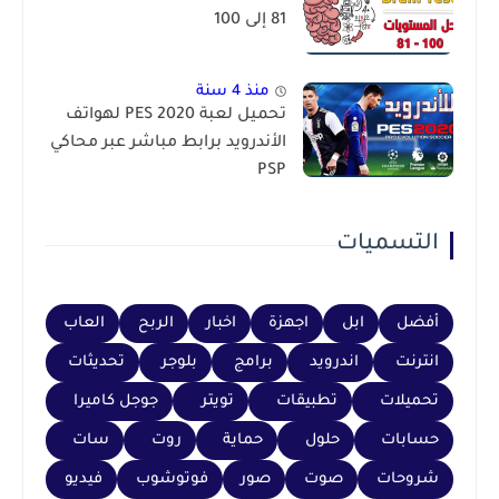
81 إلى 100
منذ 4 سنة
تحميل لعبة PES 2020 لهواتف
الأندرويد برابط مباشر عبر محاكي
PSP
التسميات
أفضل
ابل
اجهزة
اخبار
الربح
العاب
انترنت
اندرويد
برامج
بلوجر
تحديثات
تحميلات
تطبيقات
تويتر
جوجل كاميرا
حسابات
حلول
حماية
روت
سات
شروحات
صوت
صور
فوتوشوب
فيديو