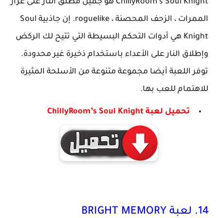
ChillyRoom’s Soul Knight هو جميل مطلق النار على غرار
الممرات ، الزحف المحصنة ، roguelike. إن جاذبية Soul
Knight هي أدوات التحكم البسيطة التي تتيح لك الركض
وإطلاق النار على الأعداء باستخدام ذخيرة غير محدودة.
توفر اللعبة أيضا مجموعة متنوعة من الأسلحة المثيرة
للاهتمام للعب بها.
تحميل لعبة ChillyRoom’s Soul Knight
14. لعبة BRIGHT MEMORY