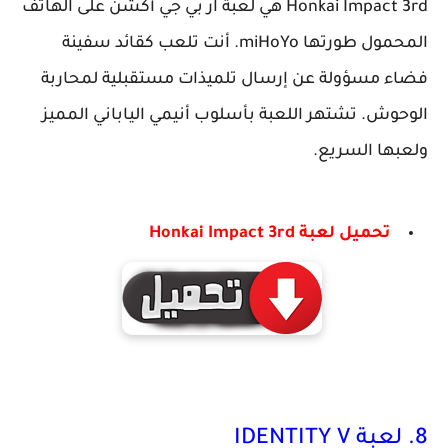
Honkai Impact 3rd هي لعبة آر بي جي أكشن على الهاتف
المحمول طورتها miHoYo. أنت تلعب كقائد سفينة
فضاء مسؤولة عن إرسال تلميذات مستقبلية لمحاربة
الوحوش. تشتهر اللعبة بأسلوب أنيمي الياباني المميز
ولعبها السريع.
تحميل لعبة Honkai Impact 3rd
8. لعبة IDENTITY V