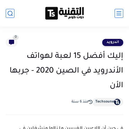
0
اندرويد
إليك أفضل 15 لعبة لهواتف
الأندرويد في الصين 2020 - جربها
الأن
Techsoune
منذ 6 سنة
في حين أن اللاعبين الغربيين ما زالوا منشغلين في