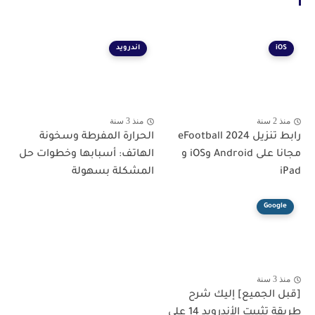
iOS
اندرويد
منذ 2 سنة
منذ 3 سنة
رابط تنزيل eFootball 2024
الحرارة المفرطة وسخونة
مجانا على Android وiOS و
الهاتف: أسبابها وخطوات حل
iPad
المشكلة بسهولة
Google
منذ 3 سنة
[قبل الجميع] إليك شرح
طريقة تثبيت الأندرويد 14 على