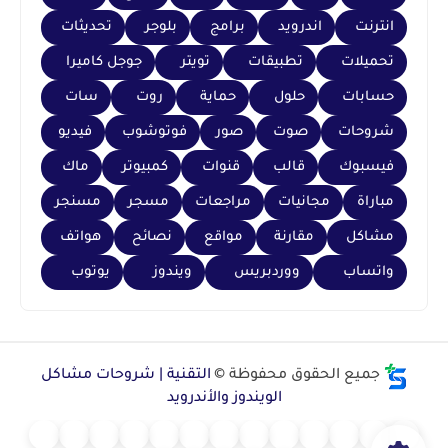
انترنت
اندرويد
برامج
بلوجر
تحديثات
تحميلات
تطبيقات
تويتر
جوجل كاميرا
حسابات
حلول
حماية
روت
سات
شروحات
صوت
صور
فوتوشوب
فيديو
فيسبوك
قالب
قنوات
كمبيوتر
ماك
مباراة
مجانيات
مراجعات
مسجر
مسنجر
مشاكل
مقارنة
مواقع
نصائح
هواتف
واتساب
ووردبريس
ويندوز
يوتوب
جميع الحقوق محفوظة ©
التقنية | شروحات مشاكل
الويندوز والأندرويد