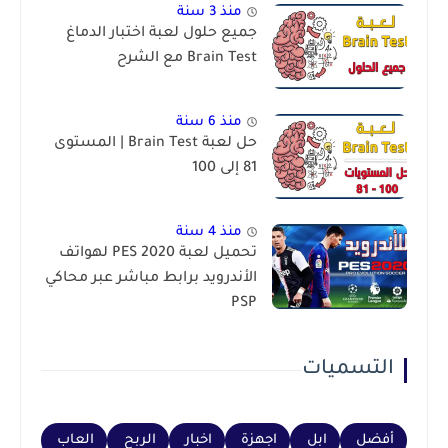
منذ 3 سنة
جميع حلول لعبة اختبار الدماغ
Brain Test مع الشرح
منذ 6 سنة
حل لعبة Brain Test | المستوى
81 إلى 100
منذ 4 سنة
تحميل لعبة PES 2020 لهواتف
الأندرويد برابط مباشر عبر محاكي
PSP
التسميات
أفضل
ابل
اجهزة
اخبار
الربح
العاب