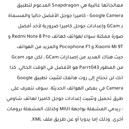
معالجاتها غالبية هي Snapdragon المدعوم لتطبيق
Google Camera - كاميرا جوجل الأفضل حاليا والمسماة
بـ GCam وإعدادات جوجل كاميرا ضرورية لأخد أفضل
صورة ممكنة سواء لهواتف كهاتف Redmi Note 8 Pro و
Xiaomi Mi 9T و Pocophone F1 والمزيد من الهواتف
حيث هناك العديد من إصدارات GCam ، لكن مود Gcam
من المطور
Parrt043
هو الأفضل في الوقت الحالي. كذا
انك لن تحتاج إلى روت هاتفك لتثبيت تطبيق Google
Camera في بعض الهواتف الحديثة. سوف نتعرف على
طرق تحميل وتثبيت إعدادات جوجل كاميرا لهاتف شاومي
- ريدمي المشغلة بواجهة MIUI وكذلك المشغلة برومات
أخرى. وذلك إما يدويا أو عن طريق ملف XML.