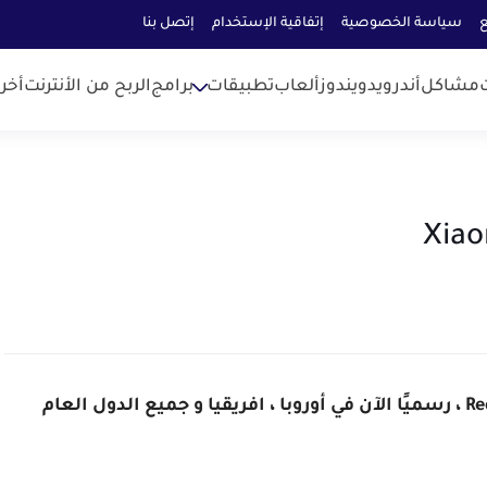
ع
سياسة الخصوصية
إتفاقية الإستخدام
إتصل بنا
مشاكل
أندرويد
ويندوز
ألعاب
تطبيقات
برامج
الربح من الأنترنت
أخر
أصبح Xiaomi Mi 9T ، البديل العالمي لـ Redmi K20 ، رسميًا الآن في أوروبا ، افريقيا و جميع الدول العام