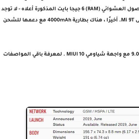
وسيأتي مزودًا بذاكرة الوصول العشوائي (RAM) 6 جيجا بايت المذكورة أعلاه - لا توجد
أخبارإذا كانت نسخة Redmi K20 8GB ستترجم إلى Mi 9T. أخيرًا ، هناك بطارية 4000mAh مع دعمها للشحن
الهاتف يعمل بأخر اصدار من الأندرويد : أندرويد 9.0 مع واجهة شياومي MIUI 10 . لمعرفة باقي المواصفات