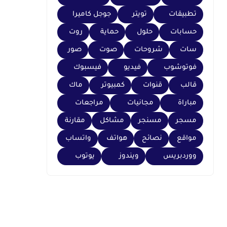
تطبيقات
تويتر
جوجل كاميرا
حسابات
حلول
حماية
روت
سات
شروحات
صوت
صور
فوتوشوب
فيديو
فيسبوك
قالب
قنوات
كمبيوتر
ماك
مباراة
مجانيات
مراجعات
مسجر
مسنجر
مشاكل
مقارنة
مواقع
نصائح
هواتف
واتساب
ووردبريس
ويندوز
يوتوب