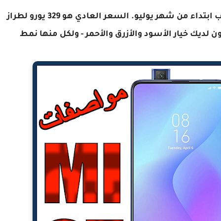
سيتم طرح هاتف Xiaomi Mi 9T للبيع في المغرب ابتداء من شهر يوليو. السعر العادي هو 329 يورو لطراز
و 369 يورو للطراز 6GB / 128GB. سيكون لديك خيار الأسود والأزرق والأحمر - ولكل منها نمط