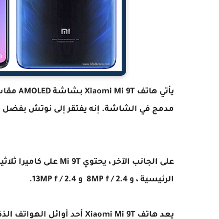
مدمج في الشاشة. إنه يفتقر إلى نوتش بفضل الكاميرا الم
الرئيسية ، و 8MP f / 2.4 و 13MP f / 2.4.