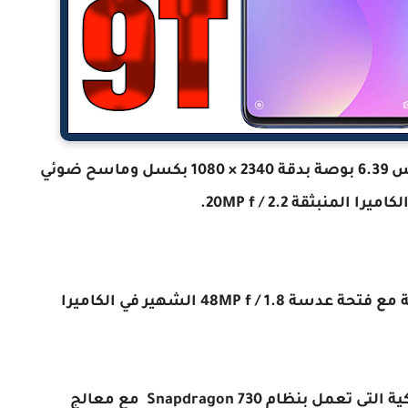
يأتي هاتف Xiaomi Mi 9T بشاشة AMOLED مقاس 6.39 بوصة بدقة 2340 × 1080 بكسل وماسح ضوئي
نبثقة 20MP f / 2.2.
على الجانب الآخر ، يحتوي Mi 9T على كاميرا ثلاثية مع فتحة عدسة 48MP f / 1.8 الشهير في الكاميرا
يعد هاتف Xiaomi Mi 9T أحد أوائل الهواتف الذكية التي تعمل بنظام Snapdragon 730 مع معالج