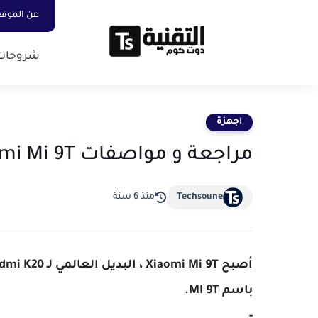
عن الموق
شروحات
اجهزة
مراجعة و مواصفات Xiaomi Mi 9T
Techsoune
منذ 6 سنة
باسم MI 9T.
-