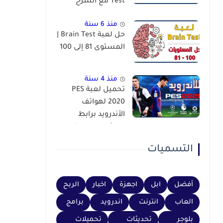
Test مع الشرح
منذ 6 سنة
حل لعبة Brain Test |
المستوى 81 إلى 100
منذ 4 سنة
تحميل لعبة PES
2020 لهواتف
الأندرويد برابط
مباشر عبر محاكي
PSP
التسميات
أفضل
ابل
اجهزة
اخبار
الربح
العاب
انترنت
اندرويد
برامج
بلوجر
تحديثات
تحميلات