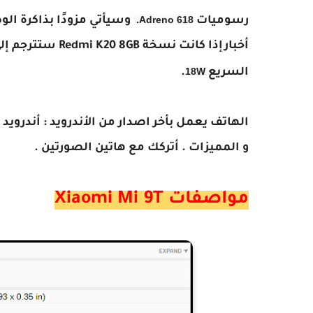
Adreno 618.
رسوميات
18W
السريع
.
و المميزات . أتركك مع هاتين الصورتين .
مواصفات Xiaomi Mi 9T