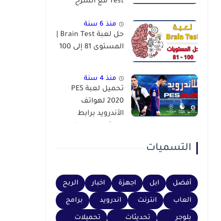
Test مع الشرح
منذ 6 سنة
حل لعبة Brain Test |
المستوى 81 إلى 100
منذ 4 سنة
تحميل لعبة PES
2020 لهواتف
الأندرويد برابط
مباشر عبر محاكي
PSP
التسميات
أفضل
ابل
اجهزة
اخبار
الربح
العاب
انترنت
اندرويد
برامج
بلوجر
تحديثات
تحميلات