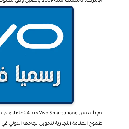
الإنترنت. تأسست سنة 2009 بالصين وهي مملوكة من قبل
تم تأسيس rtphone