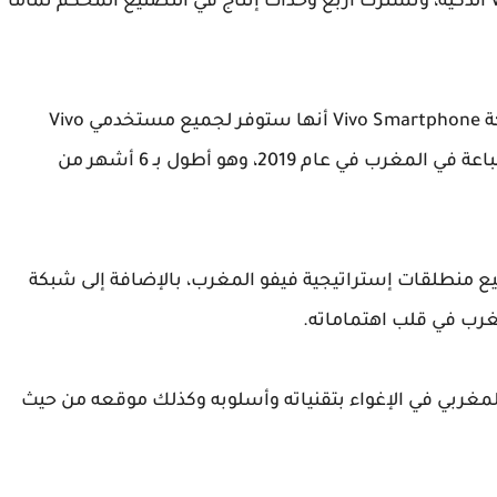
تطوير التقنيات المتقدمة الموجودة في هواتف Vivo الذكية، وتشترك أربع وحدات إنتاج في التصنيع المُحكم تمامًا
كدليل على جودة منتجاتها وموثوقيتها، أعلنت شركة Vivo Smartphone أنها ستوفر لجميع مستخدمي Vivo
Morocco ضمان 18 شهرا على جميع منتجاتها المباعة في المغرب في عام 2019، وهو أطول بـ 6 أشهر من
البيع منطلقات إستراتيجية فيفو المغرب، بالإضافة إلى شبكة
رب في قلب اهتماماته.
 المغربي في الإغواء بتقنياته وأسلوبه وكذلك موقعه من حيث