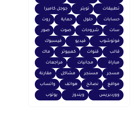
تطبيقات
تويتر
جوجل كاميرا
حسابات
حلول
حماية
روت
سات
شروحات
صوت
صور
فوتوشوب
فيديو
فيسبوك
قالب
قنوات
كمبيوتر
ماك
مباراة
مجانيات
مراجعات
مسجر
مسنجر
مشاكل
مقارنة
مواقع
نصائح
هواتف
واتساب
ووردبريس
ويندوز
يوتوب