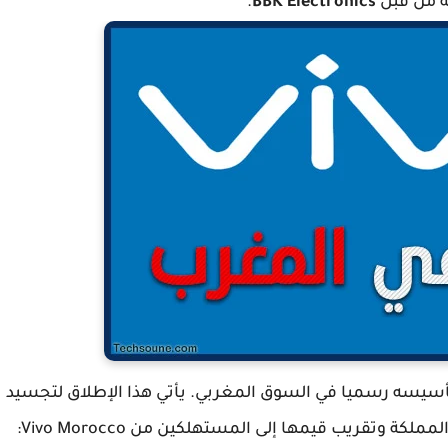
.
BBK Electronics
Vivo Sma منذ 24 عاما، وتم تأسيسه رسميا في السوق المغربي. يأتي هذا الإطلاق لتجسيد
طموح العلامة التجارية لتحويل نجاحها الدولي في المملكة وتقريب قيمها إلى المستهلكين من Vivo Morocco: