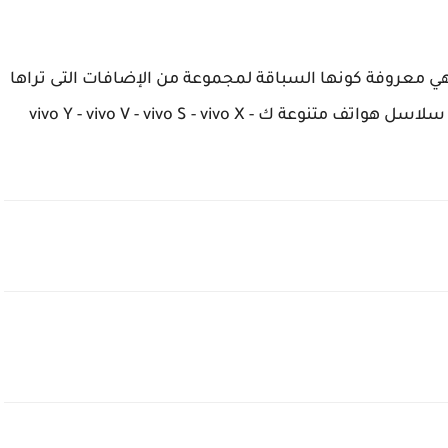
من 100 بلد جول العالم، وهي معروفة كونها السباقة لمجموعة من الإضافات التى تراها
حاليا في الهواتف الذكية في السنين الأخيرة. ولدينا سلاسل هواتف متنوعة ك vivo Y - vivo V - vivo S - vivo X -