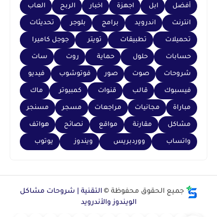
أفضل
ابل
اجهزة
اخبار
الربح
العاب
انترنت
اندرويد
برامج
بلوجر
تحديثات
تحميلات
تطبيقات
تويتر
جوجل كاميرا
حسابات
حلول
حماية
روت
سات
شروحات
صوت
صور
فوتوشوب
فيديو
فيسبوك
قالب
قنوات
كمبيوتر
ماك
مباراة
مجانيات
مراجعات
مسجر
مسنجر
مشاكل
مقارنة
مواقع
نصائح
هواتف
واتساب
ووردبريس
ويندوز
يوتوب
جميع الحقوق محفوظة ©
التقنية | شروحات مشاكل
الويندوز والأندرويد