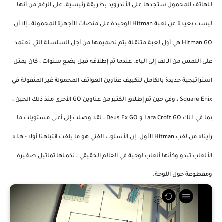
للهاتف المحمول ستجدها على الأندرويد بطريقة رئيسية. على الرغم من أنها
ليست بعيدة عن لعبة Hitman الوحيدة على منصات الأجهزة المحمولة ، إلا أن
Hitman GO هي أول لعبة متنقلة يتم تصميمها من أجل السلسلة التي تعتمد
على اللمس من الألف إلى الياء. عندما تم إطلاقه قبل بضع سنوات ، كان يمثل
استراتيجية جديدة بالكامل لتكييف عناوين الهواتف المحمولة غير المنقولة في
Square Enix ، وفي حين تم إطلاق الكثير من عناوين GO الأخرى منذ ذلك الحين ،
بما في ذلك Lara Croft GO و Deus Ex GO ، لقد وصلت إلى أعلى مستويات ما
رأيناه من لقب Hitman الأول. إن الأسلوب الفني هو ما يلفت انتباهنا أولا - هذه
الألعاب تبدو وكأنها ألعاب لوحية في العالم الحقيقي ، تكملها تماثيل صغيرة
ومقطوعة حول اللوحة.