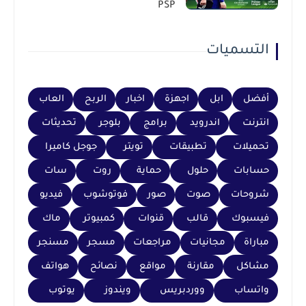
PSP
التسميات
أفضل
ابل
اجهزة
اخبار
الربح
العاب
انترنت
اندرويد
برامج
بلوجر
تحديثات
تحميلات
تطبيقات
تويتر
جوجل كاميرا
حسابات
حلول
حماية
روت
سات
شروحات
صوت
صور
فوتوشوب
فيديو
فيسبوك
قالب
قنوات
كمبيوتر
ماك
مباراة
مجانيات
مراجعات
مسجر
مسنجر
مشاكل
مقارنة
مواقع
نصائح
هواتف
واتساب
ووردبريس
ويندوز
يوتوب