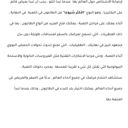
لإصابة الأشخاص حول العالم بها. عندما تبدأ للتو ، يجب أن تبدأ بمرض قائم
على البكتيريا ، وهو النوع
"الأكثر شيوعا"
من الطاعون في اللعبة. في النهاية ،
أثناء عملك على مراحل اللعبة ، يمكنك فتح المزيد من أنواع الطاعون ، بما في
ذلك الفطريات ، التي تسمح لمرضك بالسفر لمسافات طويلة دون بذل
مجهود كبير في نهايتك ، الطفيليات ، التي تمنع حدوث تحولات الحمض النووي
أثناء اللعبة ، وحتى مرحبا الابتكارات التقنية مثل الفيروسات النانوية والأسلحة
البيولوجية التي تقتل كل شيء تقريبا تلمسها. بمجرد دخولك اللعبة ،
ستشاهد انتشار مرضك في جميع أنحاء العالم ، بدءًا من الصفر والمريض في
جميع أنحاء العالم. يمكنك اختيار بلد للبدء في الطاعون ، وذلك عندما تبدأ
المتعة حقا.