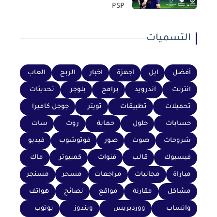
PSP
التسميات
أفضل
ابل
اجهزة
اخبار
الربح
العاب
انترنت
اندرويد
برامج
بلوجر
تحديثات
تحميلات
تطبيقات
تويتر
جوجل كاميرا
حسابات
حلول
حماية
روت
سات
شروحات
صوت
صور
فوتوشوب
فيديو
فيسبوك
قالب
قنوات
كمبيوتر
ماك
مباراة
مجانيات
مراجعات
مسجر
مسنجر
مشاكل
مقارنة
مواقع
نصائح
هواتف
واتساب
ووردبريس
ويندوز
يوتوب