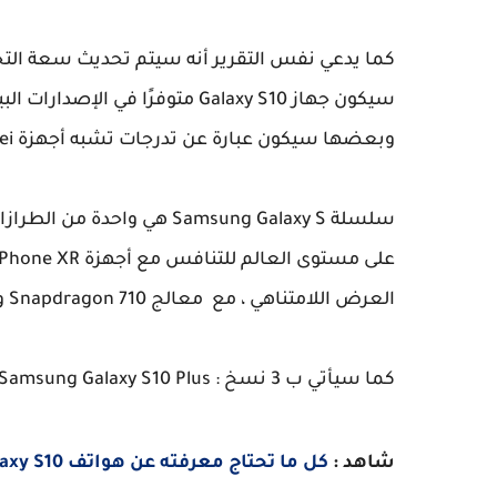
كما يدعي نفس التقرير أنه سيتم تحديث سعة التخزين حتى 128 أو 512
سيكون جهاز Galaxy S10 متوفرًا في الإصدارات البيضاء والسوداء والأصفر والأخضر ،
وبعضها سيكون عبارة عن تدرجات تشبه أجهزة Huawei.
العرض اللامتناهي ، مع معالج Snapdragon 710 و النسخة الخاصة ب Exynos.
كما سيأتي ب 3 نسخ : Samsung Galaxy S10 Plus و Samsung Galaxy S10 و Samsung Galaxy S10 Mini.
شاهد :
كل ما تحتاج معرفته عن هواتف Samsung Galaxy S10 ثمن مواصفات