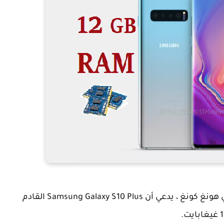
ووفقا لتقرير صادر عن شركة GF للأوراق المالية في هونغ كونغ ، يدعي أن Samsung Galaxy S10 Plus القادم