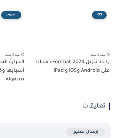
iOS
اندرويد
منذ 2 سنة
منذ 3 سنة
رابط تنزيل eFootball 2024 مجانا
الحرارة ال
على Android وiOS و iPad
أسبابها و
بسهولة
تعليقات
إرسال تعليق