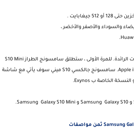
 جيغابايت .
سلسلة Samsung Galaxy S هي واحدة من الطرازات الرائدة. للمرة الأولى ، ستطلق سامسونج الطراز S10 Mini
على مستوى العالم للتنافس مع أجهزة Apple iPhone XR. سامسونج جالكسي S10 ميني سوف يأتي مع شاشة