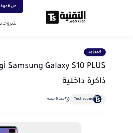
عن الموق
شروحات
اندرويد
ذاكرة داخلية
Techsoune
منذ 6 سنة