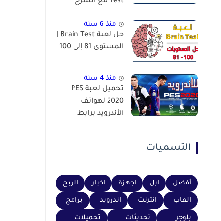
Test مع الشرح
منذ 6 سنة
حل لعبة Brain Test |
المستوى 81 إلى 100
منذ 4 سنة
تحميل لعبة PES
2020 لهواتف
الأندرويد برابط
مباشر عبر محاكي
PSP
التسميات
أفضل
ابل
اجهزة
اخبار
الربح
العاب
انترنت
اندرويد
برامج
بلوجر
تحديثات
تحميلات