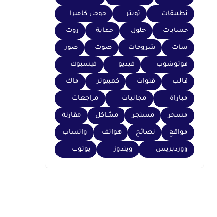
تطبيقات
تويتر
جوجل كاميرا
حسابات
حلول
حماية
روت
سات
شروحات
صوت
صور
فوتوشوب
فيديو
فيسبوك
قالب
قنوات
كمبيوتر
ماك
مباراة
مجانيات
مراجعات
مسجر
مسنجر
مشاكل
مقارنة
مواقع
نصائح
هواتف
واتساب
ووردبريس
ويندوز
يوتوب