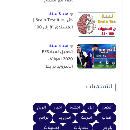
Test مع الشرح
منذ 6 سنة
حل لعبة Brain Test |
المستوى 81 إلى 100
منذ 4 سنة
تحميل لعبة PES
2020 لهواتف
الأندرويد برابط
مباشر عبر محاكي
PSP
التسميات
أفضل
ابل
اجهزة
اخبار
الربح
العاب
انترنت
اندرويد
برامج
بلوجر
تحديثات
تحميلات