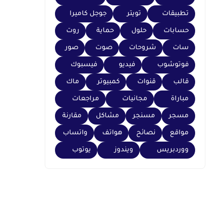
تطبيقات
تويتر
جوجل كاميرا
حسابات
حلول
حماية
روت
سات
شروحات
صوت
صور
فوتوشوب
فيديو
فيسبوك
قالب
قنوات
كمبيوتر
ماك
مباراة
مجانيات
مراجعات
مسجر
مسنجر
مشاكل
مقارنة
مواقع
نصائح
هواتف
واتساب
ووردبريس
ويندوز
يوتوب