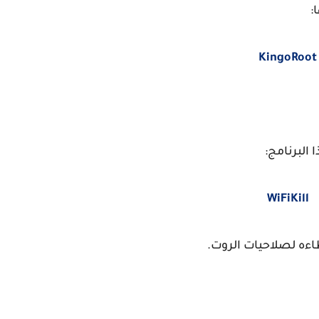
:
KingoRoot
 البرنامج:
WiFiKill
اءه لصلاحيات الروت.