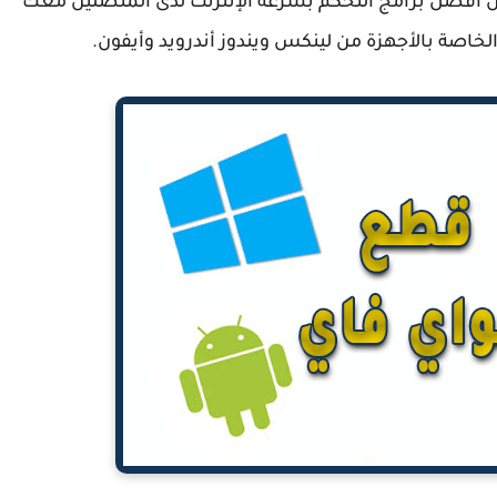
لشهير Selfish Net وهو يعد من أفضل برامج التحكم بسرعة الإنترنت لدى المتصلين معك
اصة بالأجهزة من لينكس ويندوز أندرويد وأيفون.