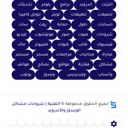
انترنت
اندرويد
برامج
بلوجر
تحديثات
تحميلات
تطبيقات
تويتر
جوجل كاميرا
حسابات
حلول
حماية
روت
سات
شروحات
صوت
صور
فوتوشوب
فيديو
فيسبوك
قالب
قنوات
كمبيوتر
ماك
مباراة
مجانيات
مراجعات
مسجر
مسنجر
مشاكل
مقارنة
مواقع
نصائح
هواتف
واتساب
ووردبريس
ويندوز
يوتوب
جميع الحقوق محفوظة ©
التقنية | شروحات مشاكل
الويندوز والأندرويد