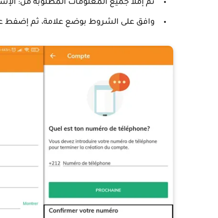
ثم إملأ جميع المعلومات المطلوبة من: الإسم
وافق على الشروط بوضع علامة، ثم إضفط ع