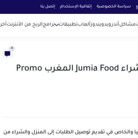
ع
سياسة الخصوصية
إتفاقية الإستخدام
إتصل بنا
مشاكل
أندرويد
ويندوز
ألعاب
تطبيقات
برامج
الربح من الأنترنت
أخر
4
[دجنبر 2023] جميع قسائم الشراء Jumia Food المغرب Promo
وقع جوميا والخاص في تقديم توصيل الطلبات إلى المنزل والشراء من