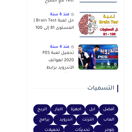
Test مع الشرح
منذ 6 سنة
حل لعبة Brain Test |
المستوى 81 إلى 100
منذ 4 سنة
تحميل لعبة PES
2020 لهواتف
الأندرويد برابط
مباشر عبر محاكي
PSP
التسميات
أفضل
ابل
اجهزة
اخبار
الربح
العاب
انترنت
اندرويد
برامج
بلوجر
تحديثات
تحميلات