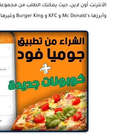
الأنترنت أون لاين، حيث يمكنك الطلب من مجموعة م
وأبرزها Mc Donald's و KFC و Burger King وغيرها ومحلات تجارية كبرى مثل Carrefour.