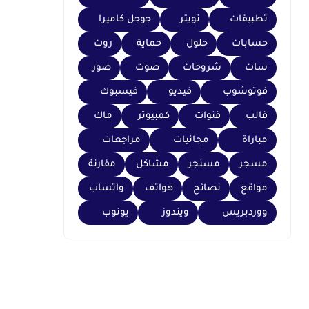
تطبيقات
تويتر
جوجل كاميرا
حسابات
حلول
حماية
روت
سات
شروحات
صوت
صور
فوتوشوب
فيديو
فيسبوك
قالب
قنوات
كمبيوتر
ماك
مباراة
مجانيات
مراجعات
مسجر
مسنجر
مشاكل
مقارنة
مواقع
نصائح
هواتف
واتساب
ووردبريس
ويندوز
يوتوب