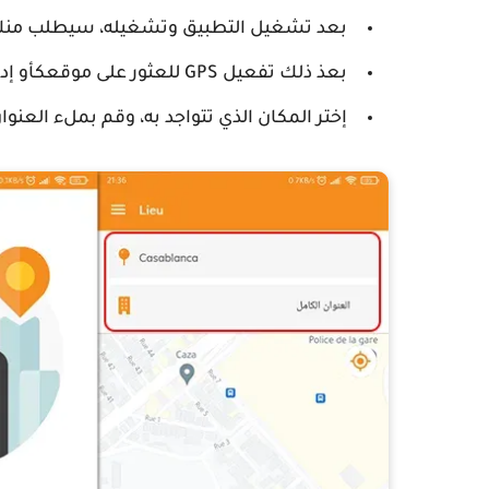
بعد تشغيل التطبيق وتشغيله، سيطلب منك إ
بعذ ذلك تفعيل GPS للعثور على موقعكأو إدخالك يدويا في الخطوة التالية.
إختر المكان الذي تتواجد به، وقم بملء العنوان