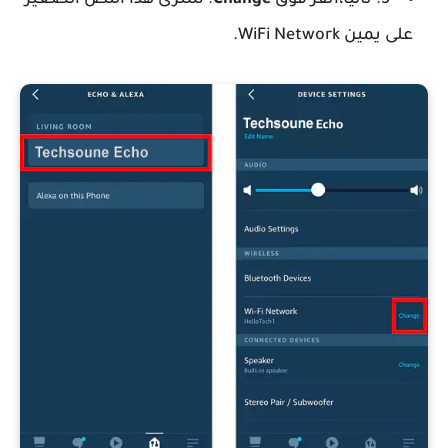
5. تاليا،انقر فوق
Change
. سترى هذا النص الصغير
على يمين WiFi Network.