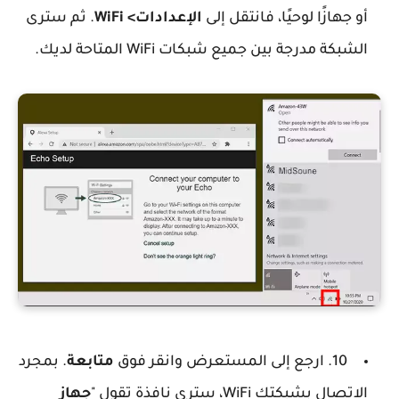
أو جهازًا لوحيًا، فانتقل إلى
الإعدادات> WiFi
. ثم سترى
الشبكة مدرجة بين جميع شبكات WiFi المتاحة لديك.
10. ارجع إلى المستعرض وانقر فوق
متابعة
. بمجرد
الاتصال بشبكتك WiFi، سترى نافذة تقول "
جهاز