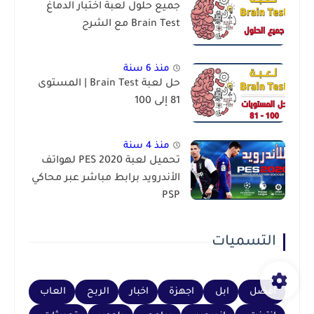
جميع حلول لعبة اختبار الدماغ
Brain Test مع الشرح
منذ 6 سنة
حل لعبة Brain Test | المستوى
81 إلى 100
منذ 4 سنة
تحميل لعبة PES 2020 لهواتف
الأندرويد برابط مباشر عبر محاكي
PSP
التسميات
أفضل
ابل
اجهزة
اخبار
الربح
العاب