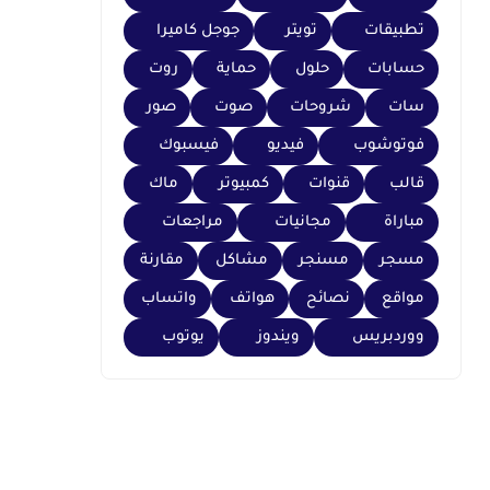
تطبيقات
تويتر
جوجل كاميرا
حسابات
حلول
حماية
روت
سات
شروحات
صوت
صور
فوتوشوب
فيديو
فيسبوك
قالب
قنوات
كمبيوتر
ماك
مباراة
مجانيات
مراجعات
مسجر
مسنجر
مشاكل
مقارنة
مواقع
نصائح
هواتف
واتساب
ووردبريس
ويندوز
يوتوب