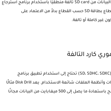
صحيح. في معظم الحالات، من الممكن استعادة البيانات من SD card تالفة منطقيًا باستخدام برنامج استرجاع
ملفات الميموري كارد. تقوم هذه البرامج بتحليل قطاع بطاقة SD حسب القطاع بدلاً من الاعتماد على
ن غير كاملة أو تالفة.
ري كارد التالفة
لاستعادة الملفات الضائعة من بطاقة SD الميتة (SD، SDHC، SDXC) تحتاج إلى استخدام تطبيق برنامج
لاستعادة البيانات مع دعم لجميع تنسيقات الملفات وأنظمة الملفات شائعة الاستخدام. يعد Disk Drill مثالًا
جيدًا لأنه سهل الاستخدام بشكل استثنائي ويسمح باستعادة ما يصل إلى 500 ميغابايت من البيانات مجانًا