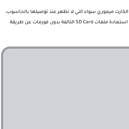
كارت ميموري سواء التي لا تظهر عند توصيلها بالحاسوب،
أو التي لا تقبل الفورمات، ببساطة سنشرح طريقة استعادة ملفات SD Card التالفة بدون فورمات عن طريقة