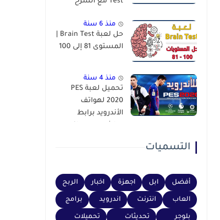
Test مع الشرح
منذ 6 سنة
حل لعبة Brain Test |
المستوى 81 إلى 100
منذ 4 سنة
تحميل لعبة PES
2020 لهواتف
الأندرويد برابط
مباشر عبر محاكي
PSP
التسميات
أفضل
ابل
اجهزة
اخبار
الربح
العاب
انترنت
اندرويد
برامج
بلوجر
تحديثات
تحميلات