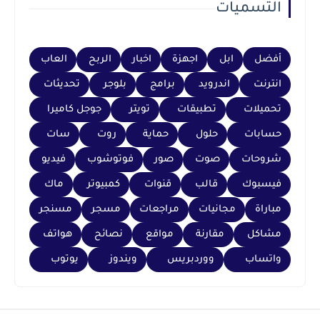
التسميات
أفضل
ابل
اجهزة
اخبار
الربح
العاب
انترنت
اندرويد
برامج
بلوجر
تحديثات
تحميلات
تطبيقات
تويتر
جوجل كاميرا
حسابات
حلول
حماية
روت
سات
شروحات
صوت
صور
فوتوشوب
فيديو
فيسبوك
قالب
قنوات
كمبيوتر
ماك
مباراة
مجانيات
مراجعات
مسجر
مسنجر
مشاكل
مقارنة
مواقع
نصائح
هواتف
واتساب
ووردبريس
ويندوز
يوتوب