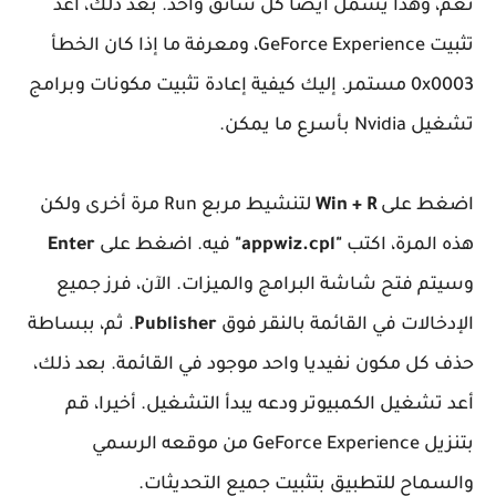
نعم، وهذا يشمل أيضا كل سائق واحد. بعد ذلك، أعد
تثبيت GeForce Experience، ومعرفة ما إذا كان الخطأ
0x0003 مستمر. إليك كيفية إعادة تثبيت مكونات وبرامج
تشغيل Nvidia بأسرع ما يمكن.
اضغط على
Win + R
لتنشيط مربع Run مرة أخرى ولكن
هذه المرة، اكتب
"appwiz.cpl"
فيه. اضغط على
Enter
وسيتم فتح شاشة البرامج والميزات. الآن، فرز جميع
الإدخالات في القائمة بالنقر فوق
Publisher
. ثم، ببساطة
حذف كل مكون نفيديا واحد موجود في القائمة. بعد ذلك،
أعد تشغيل الكمبيوتر ودعه يبدأ التشغيل. أخيرا، قم
بتنزيل GeForce Experience من موقعه الرسمي
والسماح للتطبيق بتثبيت جميع التحديثات.