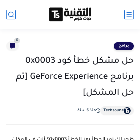
0
برامج
حل مشكل خطأ كود 0x0003
برنامج GeForce Experience [تم
حل المشكل]
Techsoune
منذ 6 سنة
ظهر لك زمر الخطأ رمز الخطأ 0x0003؟ أنت في المكان