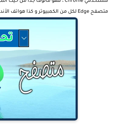
مستخدمي Chrome ، فهو مألوف جدا م
متصفح Edge لكل من الكمبيوتر و كذا هواتف الأندوريد و الأيفون.