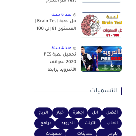
Test مع الشرح
منذ 6 سنة
حل لعبة Brain Test |
المستوى 81 إلى 100
منذ 4 سنة
تحميل لعبة PES
2020 لهواتف
الأندرويد برابط
مباشر عبر محاكي
PSP
التسميات
أفضل
ابل
اجهزة
اخبار
الربح
العاب
انترنت
اندرويد
برامج
بلوجر
تحديثات
تحميلات