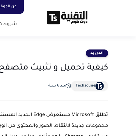
عن الموق
شروحات
اندرويد
كيفية تحميل و تثبيث متصفح Edge الجديد من icrosoft
Techsoune
منذ 6 سنة