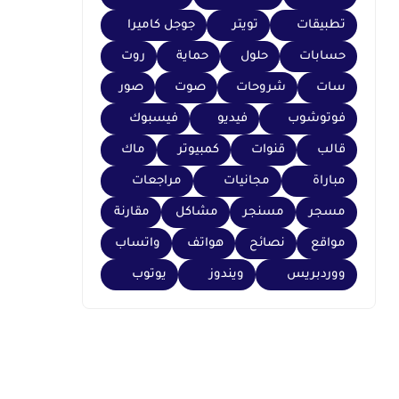
تطبيقات
تويتر
جوجل كاميرا
حسابات
حلول
حماية
روت
سات
شروحات
صوت
صور
فوتوشوب
فيديو
فيسبوك
قالب
قنوات
كمبيوتر
ماك
مباراة
مجانيات
مراجعات
مسجر
مسنجر
مشاكل
مقارنة
مواقع
نصائح
هواتف
واتساب
ووردبريس
ويندوز
يوتوب