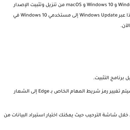
سيتمكن كل من مستخدمي Windows 7 و Windows 8.1 و Windows 10 و macOS من تنزيل وتثبيت الإصدار
الجديد من Edge اليوم. ستقوم Microsoft بنشر هذا عبر Windows Update إلى مستخدمي Windows 10 في
لآن.
 برنامج التثبيت.
قم بتشغيل ملف التثبيت. بمجرد الانتهاء ، سيتم تغيير رمز شريط المهام الخاص بـ Edge إلى الشعار
خلال شاشة الترحيب حيث يمكنك اختيار استيراد البيانات من