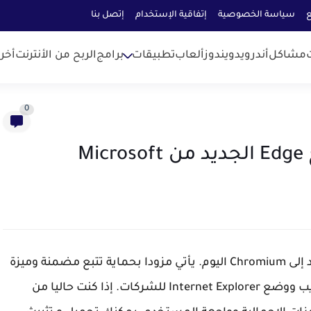
ع
سياسة الخصوصية
إتفاقية الإستخدام
إتصل بنا
مشاكل
أندرويد
ويندوز
ألعاب
تطبيقات
برامج
الربح من الأنترنت
أخر
0
M
تطلق Microsoft مستعرض Edge الجديد المستند إلى Chromium اليوم. يأتي مزودا بحماية تتبع مضمنة وميزة
مجموعات جديدة لالتقاط الصور والمحتوى من الويب ووضع Internet Explorer للشركات. إذا كنت حاليا من