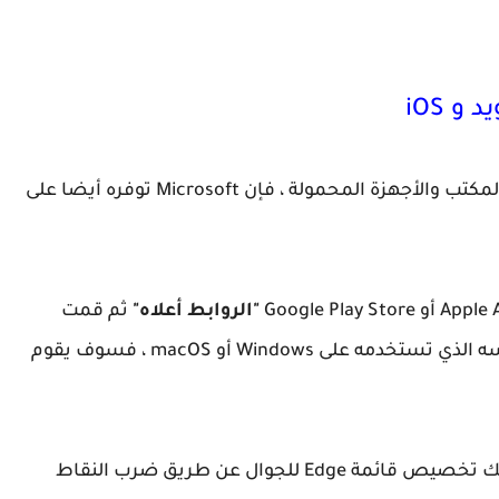
إذا كنت مهتما باستخدام Edge عبر أجهزة سطح المكتب والأجهزة المحمولة ، فإن Microsoft توفره أيضا على
"الروابط أعلاه"
ثم قمت
بتسجيل الدخول باستخدام حساب Microsoft نفسه الذي تستخدمه على Windows أو macOS ، فسوف يقوم
يمكنك تمكين حماية التتبع ضمن الإعدادات. يمكنك تخصيص قائمة Edge للجوال عن طريق ضرب النقاط