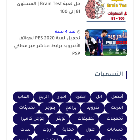
حل لعبة Brain Test | المستوى
81 إلى 100
منذ 4 سنة
تحميل لعبة PES 2020 لهواتف
الأندرويد برابط مباشر عبر محاكي
PSP
التسميات
أفضل
ابل
اجهزة
اخبار
الربح
العاب
انترنت
اندرويد
برامج
بلوجر
تحديثات
تحميلات
تطبيقات
تويتر
جوجل كاميرا
حسابات
حلول
حماية
روت
سات