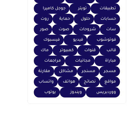
تطبيقات
تويتر
جوجل كاميرا
حسابات
حلول
حماية
روت
سات
شروحات
صوت
صور
فوتوشوب
فيديو
فيسبوك
قالب
قنوات
كمبيوتر
ماك
مباراة
مجانيات
مراجعات
مسجر
مسنجر
مشاكل
مقارنة
مواقع
نصائح
هواتف
واتساب
ووردبريس
ويندوز
يوتوب