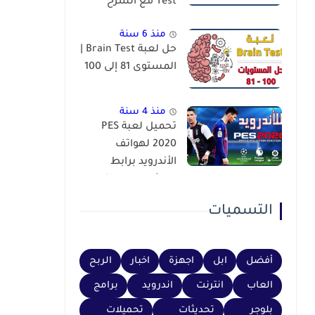
Test مع الشرح
منذ 6 سنة
حل لعبة Brain Test |
المستوى 81 إلى 100
منذ 4 سنة
تحميل لعبة PES
2020 لهواتف
الأندرويد برابط
مباشر عبر محاكي
PSP
التسميات
أفضل
ابل
اجهزة
اخبار
الربح
العاب
انترنت
اندرويد
برامج
بلوجر
تحديثات
تحميلات