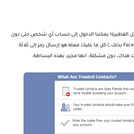
 على Facebook أمر سهل مثل الفطيرة! يمكننا الدخول إلى حساب أي شخص حتى دون
معرفة كلمة المرور الخاصة به (نعم، يسمح Facebook بذلك.) كل ما عليك فعله هو إرسال رمز إلى ثلاثة