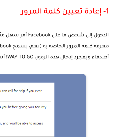
1- إعادة تعيين كلمة المرور
الدخول إلى شخص ما
أصدقاء وبمجرد إدخال هذه الرموز، WAY TO GO! أنت هناك، دون مشكلة. انها مجرد بهذه البساطة.