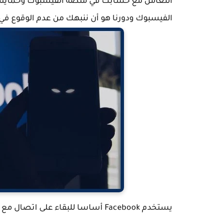
التعامل مع حسابك في منصة الفيسبوك وحمايته م
الفيسبوك ودورنا هو أن ننبهك من عدم الوقوع في 
يستخدم Facebook أساسا للبقاء عل