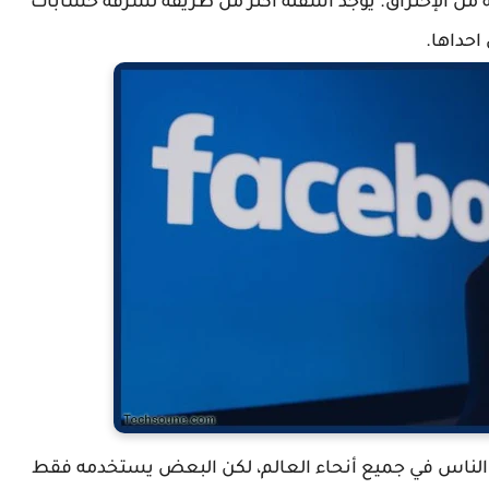
ن الإختراق. يوجد أسفله أكثر من طريقة لسرقة حسابات
احداها.
ى اتصال مع الناس في جميع أنحاء العالم، لكن البعض يستخدمه فقط